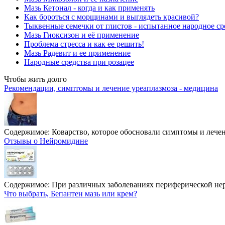
Мазь Кетонал - когда и как применять
Как бороться с морщинами и выглядеть красивой?
Тыквенные семечки от глистов - испытанное народное ср
Мазь Гиоксизон и её применение
Проблема стресса и как ее решить!
Мазь Радевит и ее применение
Народные средства при розацее
Чтобы жить долго
Рекомендации, симптомы и лечение уреаплазмоза - медицина
Содержимое:
Коварство, которое обосновали симптомы и лечение
Отзывы о Нейромидине
Содержимое:
При различных заболеваниях периферической нерв
Что выбрать, Бепантен мазь или крем?