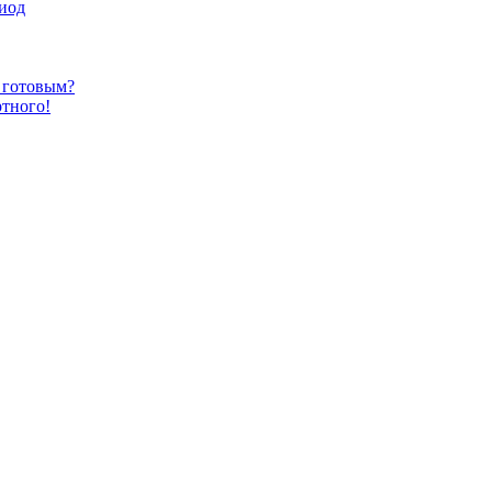
иод
ь готовым?
ртного!