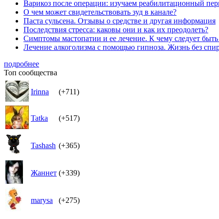
Варикоз после операции: изучаем реабилитационный пер
О чем может свидетельствовать зуд в канале?
Паста сульсена. Отзывы о средстве и другая информация
Последствия стресса: каковы они и как их преодолеть?
Симптомы мастопатии и ее лечение. К чему следует быт
Лечение алкоголизма с помощью гипноза. Жизнь без спи
подробнее
Топ сообщества
Irinna
(+711)
Tatka
(+517)
Tashash
(+365)
Жаннет
(+339)
marysa
(+275)