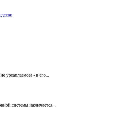
едство
 уреаплазмоза - в его...
ной системы назначается...