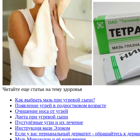
Читайте еще статьи на тему здоровья
Как выбрать мазь при угревой сыпи?
Появление угрей в подростковом возрасте
Очищение носа от угрей
Диета при угревой сыпи
Пустулёзные угри и их лечение
Инструкция мази Элоком
Если у вас перианальный дерматит - обращайтесь к дерм
Мазь Микозолон и её назначение