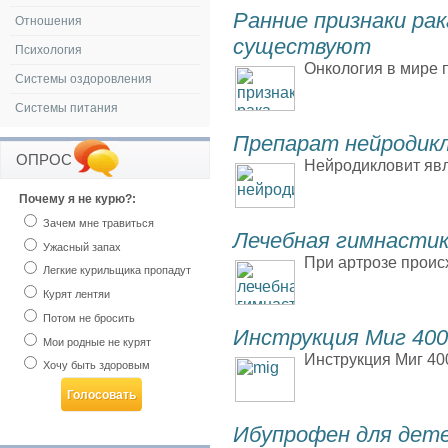
Ранние признаки ра
Отношения
существуют
Психология
Онкология в мире 
Системы оздоровления
Системы питания
Препарат нейродик
ОПРОС
Нейродикловит явл
Почему я не курю?:
Зачем мне травиться
Лечебная гимнасти
Ужасный запах
При артрозе проис
Легкие курильщика пропадут
Курят лентяи
Потом не бросить
Инструкция Миг 400
Мои родные не курят
Инструкция Миг 40
Хочу быть здоровым
Ибупрофен для дет