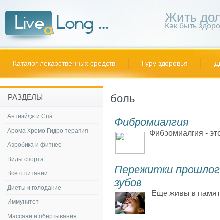
Жить дол
Как быть здор
Каталог лекарственных средств
Гуру здоровья
Д
боль
РАЗДЕЛЫ
Антиэйдж и Спа
Фибромиалгия
Арома Хромо Гидро терапия
Фибромиалгия - это
Аэробика и фитнес
Виды спорта
Пережитки прошлого
Все о питании
зубов
Диеты и голодание
Еще живы в памяти 
Иммунитет
Массажи и обертывания