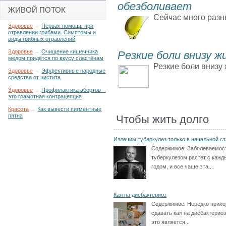
обезболивает
ЖИВОЙ ПОТОК
Сейчас много разн
Здоровье
→
Первая помощь при
отравлении грибами. Симптомы и
виды грибных отравлений
Здоровье
→
Очищение кишечника
Резкие боли внизу 
медом придётся по вкусу сластёнам
Резкие боли внизу 
Здоровье
→
Эффективные народные
средства от цистита
Здоровье
→
Профилактика абортов –
это грамотная контрацепция
Красота
→
Как вывести пигментные
пятна
Чтобы жить долго
Излечим туберкулез только в начальной с
Содержимое:
Заболеваемос
туберкулезом растет с каж
годом, и все чаще эта...
Кал на дисбактериоз
Содержимое:
Нередко прихо
сдавать кал на дисбактериоз,
это является...