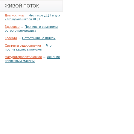
ЖИВОЙ ПОТОК
Диагностика
→
Что такое ДЦП и для
чего нужна школа ДЦП
Здоровье
→
Причины и симптомы
острого панкреатита
Красота
→
Натоптыши на пятках
Системы оздоровления
→
Что
против кариеса поможет
Натуротерапевтическое
→
Лечение
оливковым маслом