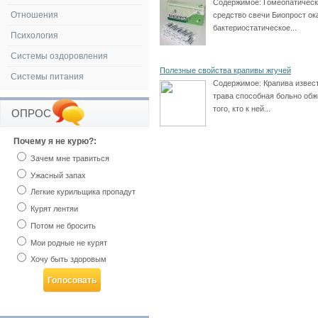
Содержимое:
Гомеопатичес
Отношения
средство свечи Биопрост о
бактериостатическое...
Психология
Системы оздоровления
Полезные свойства крапивы жгучей
Системы питания
Содержимое:
Крапива извест
трава способная больно обж
того, кто к ней...
ОПРОС
Почему я не курю?:
Зачем мне травиться
Ужасный запах
Легкие курильщика пропадут
Курят лентяи
Потом не бросить
Мои родные не курят
Хочу быть здоровым