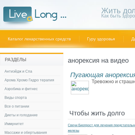
Жить дол
Как быть здор
Каталог лекарственных средств
Гуру здоровья
Д
анорексия на видео
РАЗДЕЛЫ
Антиэйдж и Спа
Пугающая анорексия
Арома Хромо Гидро терапия
Тревожно и страшн
Аэробика и фитнес
Виды спорта
Все о питании
Чтобы жить долго
Диеты и голодание
Иммунитет
Свечи Биопрост для лечения предстательн
железы
Массажи и обертывания