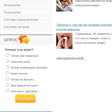
нарушение равновесия меж
Отношения
микроорганизмами...
Психология
Системы оздоровления
Таблетки от глистов для человека подходя
Системы питания
лечения животных
Содержимое:
Не правильно 
что глисты бывают только у
ОПРОС
нечистоплотных людей...
Почему я не курю?:
Зачем мне травиться
эмоциональной...
Ужасный запах
Легкие курильщика пропадут
Курят лентяи
Потом не бросить
Мои родные не курят
Хочу быть здоровым