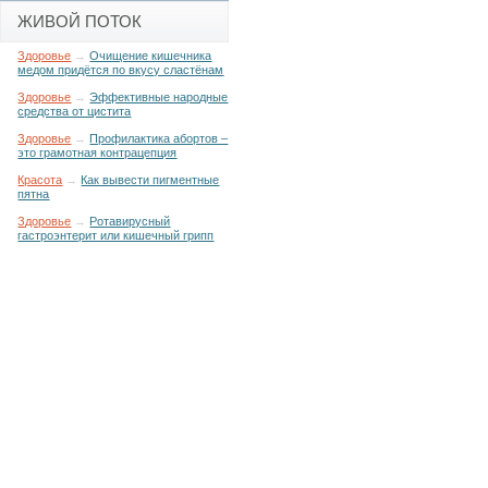
ЖИВОЙ ПОТОК
Здоровье
→
Очищение кишечника
медом придётся по вкусу сластёнам
Здоровье
→
Эффективные народные
средства от цистита
Здоровье
→
Профилактика абортов –
это грамотная контрацепция
Красота
→
Как вывести пигментные
пятна
Здоровье
→
Ротавирусный
гастроэнтерит или кишечный грипп