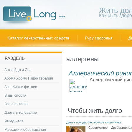
Жить дол
Как быть здор
Каталог лекарственных средств
Гуру здоровья
Д
аллергены
РАЗДЕЛЫ
Антиэйдж и Спа
Аллергический рини
Арома Хромо Гидро терапия
Аллергический рини
Аэробика и фитнес
Виды спорта
Все о питании
Чтобы жить долго
Диеты и голодание
Иммунитет
Диета при дисбактериозе кишечника
Содержимое:
Дисбактериоз 
Массажи и обертывания