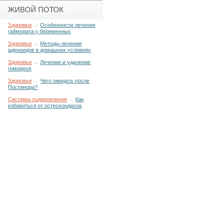
ЖИВОЙ ПОТОК
Здоровье
→
Особенности лечения
гайморита у беременных
Здоровье
→
Методы лечения
аденоидов в домашних условиях
Здоровье
→
Лечение и удаление
геморроя
Здоровье
→
Чего ожидать после
Постинора?
Системы оздоровления
→
Как
избавиться от остеохондроза