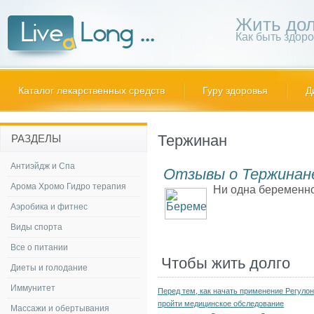
Жить дол
Как быть здор
Каталог лекарственных средств
Гуру здоровья
Д
Тержинан
РАЗДЕЛЫ
Антиэйдж и Спа
Отзывы о Тержинан
Арома Хромо Гидро терапия
Ни одна беременнос
Аэробика и фитнес
Виды спорта
Все о питании
Чтобы жить долго
Диеты и голодание
Иммунитет
Перед тем, как начать применение Регулон
пройти медицинское обследование
Массажи и обертывания