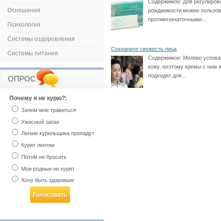
Содержимое:
Для регулиров
Отношения
рождаемости можно пользов
противозачаточными...
Психология
Системы оздоровления
Сохраните свежесть лица
Системы питания
Содержимое:
Молоко успока
кожу, поэтому кремы с ним 
подходят для...
ОПРОС
Почему я не курю?:
Зачем мне травиться
Ужасный запах
Легкие курильщика пропадут
Курят лентяи
Потом не бросить
Мои родные не курят
Хочу быть здоровым