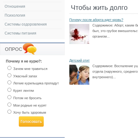
Чтобы жить долго
Отношения
Психология
Почему после аборта идет кровь?
Системы оздоровления
Содержимое:
Аборт, каким б
был, это грубое вмешательс
Системы питания
организм...
ОПРОС
Детский отит
Почему я не курю?:
Содержимое:
Воспаление у
Зачем мне травиться
отдела (наружного, среднего
Ужасный запах
внутреннего)...
Легкие курильщика пропадут
Курят лентяи
Потом не бросить
Мои родные не курят
Хочу быть здоровым