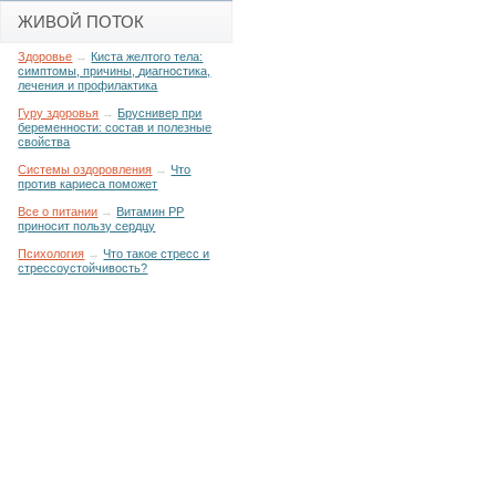
ЖИВОЙ ПОТОК
Здоровье
→
Киста желтого тела:
симптомы, причины, диагностика,
лечения и профилактика
Гуру здоровья
→
Бруснивер при
беременности: состав и полезные
свойства
Системы оздоровления
→
Что
против кариеса поможет
Все о питании
→
Витамин РР
приносит пользу сердцу
Психология
→
Что такое стресс и
стрессоустойчивость?