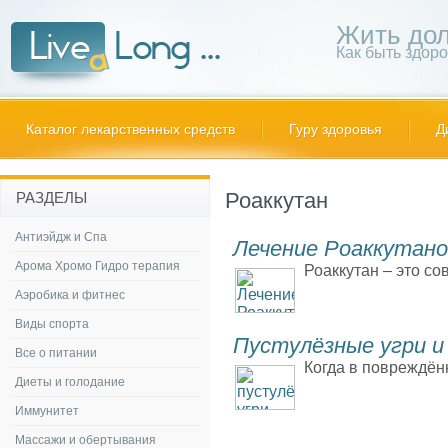
Жить дол
Как быть здор
Каталог лекарственных средств
Гуру здоровья
Д
Роаккутан
РАЗДЕЛЫ
Антиэйдж и Спа
Лечение Роаккутан
Арома Хромо Гидро терапия
Роаккутан – это со
Аэробика и фитнес
Виды спорта
Пустулёзные угри и 
Все о питании
Когда в повреждён
Диеты и голодание
Иммунитет
Массажи и обертывания