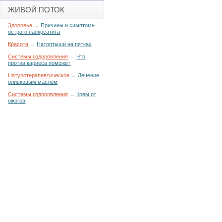
ЖИВОЙ ПОТОК
Здоровье
→
Причины и симптомы
острого панкреатита
Красота
→
Натоптыши на пятках
Системы оздоровления
→
Что
против кариеса поможет
Натуротерапевтическое
→
Лечение
оливковым маслом
Системы оздоровления
→
Крем от
ожогов