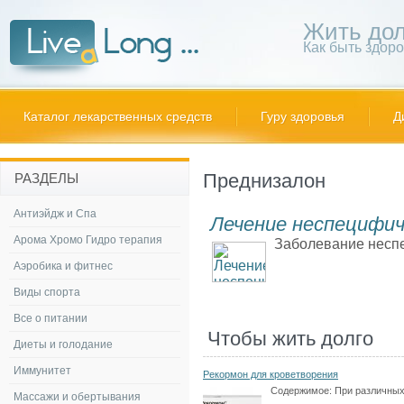
Жить дол
Как быть здор
Каталог лекарственных средств
Гуру здоровья
Д
Преднизалон
РАЗДЕЛЫ
Антиэйдж и Спа
Лечение неспецифич
Арома Хромо Гидро терапия
Заболевание неспе
Аэробика и фитнес
Виды спорта
Все о питании
Чтобы жить долго
Диеты и голодание
Иммунитет
Рекормон для кроветворения
Содержимое:
При различных
Массажи и обертывания