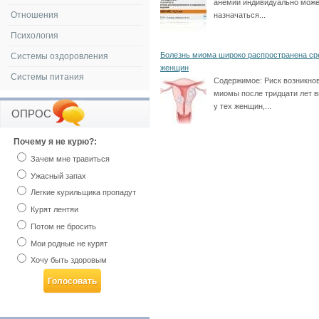
анемии индивидуально мож
Отношения
назначаться...
Психология
Болезнь миома широко распространена ср
Системы оздоровления
женщин
Системы питания
Содержимое:
Риск возникно
миомы после тридцати лет 
у тех женщин,...
ОПРОС
Почему я не курю?:
Зачем мне травиться
Ужасный запах
Легкие курильщика пропадут
Курят лентяи
Потом не бросить
Мои родные не курят
Хочу быть здоровым