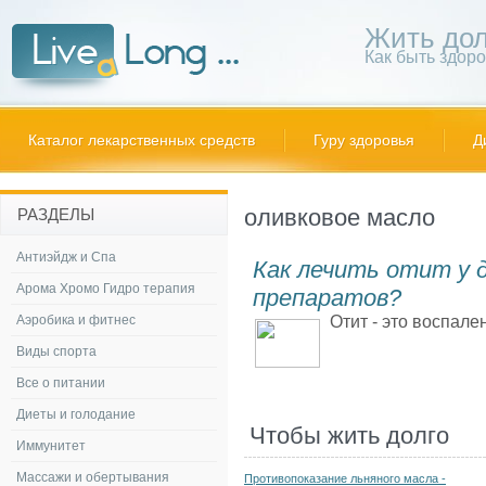
Жить дол
Как быть здор
Каталог лекарственных средств
Гуру здоровья
Д
оливковое масло
РАЗДЕЛЫ
Антиэйдж и Спа
Как лечить отит у 
Арома Хромо Гидро терапия
препаратов?
Аэробика и фитнес
Отит - это воспале
Виды спорта
Все о питании
Диеты и голодание
Чтобы жить долго
Иммунитет
Массажи и обертывания
Противопоказание льняного масла -