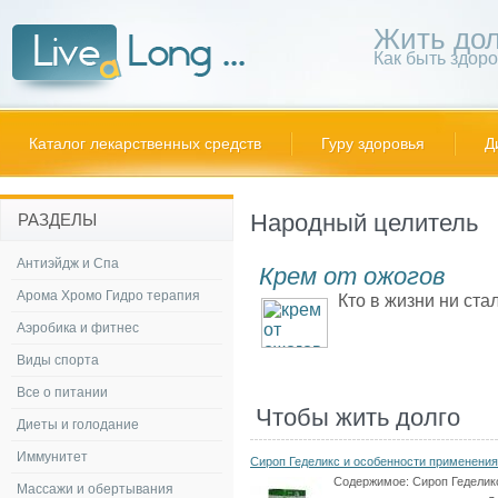
Жить дол
Как быть здор
Каталог лекарственных средств
Гуру здоровья
Д
Народный целитель
РАЗДЕЛЫ
Антиэйдж и Спа
Крем от ожогов
Арома Хромо Гидро терапия
Кто в жизни ни ста
Аэробика и фитнес
Виды спорта
Все о питании
Чтобы жить долго
Диеты и голодание
Иммунитет
Сироп Геделикс и особенности применения
Содержимое:
Сироп Геделик
Массажи и обертывания