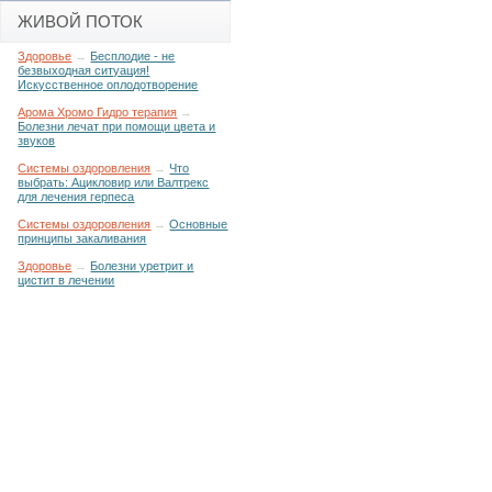
ЖИВОЙ ПОТОК
Здоровье
→
Бесплодие - не
безвыходная ситуация!
Искусственное оплодотворение
Арома Хромо Гидро терапия
→
Болезни лечат при помощи цвета и
звуков
Системы оздоровления
→
Что
выбрать: Ацикловир или Валтрекс
для лечения герпеса
Системы оздоровления
→
Основные
принципы закаливания
Здоровье
→
Болезни уретрит и
цистит в лечении