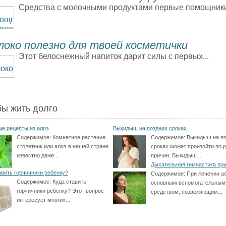
Средства с молочными продуктами первые помощники.
локо полезно для твоей косметички
Этот белоснежный напиток дарит силы с первых...
бы жить долго
е рецепты из алоэ
Выкидыш на поздних сроках
Содержимое:
Комнатное растение
Содержимое:
Выкидыш на по
столетник или алоэ в нашей стране
сроках может произойти по 
известно даже...
причин. Выкидыш...
Дыхательная гимнастика пр
авить горчичники ребенку?
Содержимое:
При лечении а
Содержимое:
Куда ставить
основным вспомогательным
горчичники ребенку? Этот вопрос
средством, позволяющим...
интересует многих...