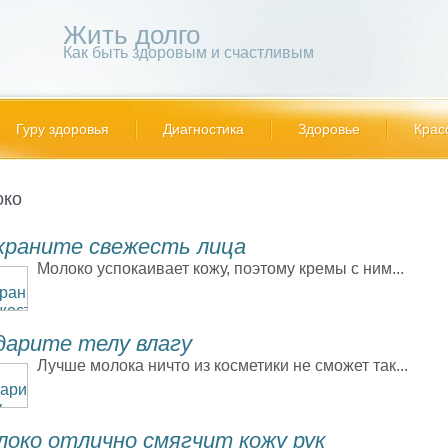
Жить долго
Как быть здоровым и счастливым
Гуру здоровья
Диагностика
Здоровье
Крас
око
храните свежесть лица
Молоко успокаивает кожу, поэтому кремы с ним...
дарите телу влагу
Лучше молока ничто из косметики не сможет так...
локо отлично смягчит кожу рук