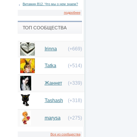
Витамин В12. Что мы о нем знаем?
подробнее
ТОП СООБЩЕСТВА
Irinna
(+669)
Tatka
(+514)
Жаннет
(+339)
Tashash
(+318)
marysa
(+275)
Все из сообщества