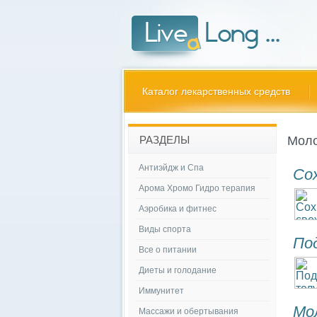
Каталог лекарственных средств
Мол
РАЗДЕЛЫ
Антиэйдж и Спа
Со
Арома Хромо Гидро терапия
Аэробика и фитнес
Виды спорта
По
Все о питании
Диеты и голодание
Иммунитет
Мо
Массажи и обертывания