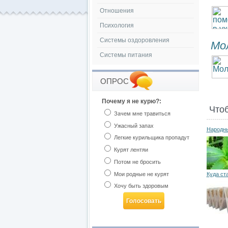
Отношения
Психология
Системы оздоровления
Мо
Системы питания
ОПРОС
Почему я не курю?:
Что
Зачем мне травиться
Ужасный запах
Народны
Легкие курильщика пропадут
Курят лентяи
Потом не бросить
Мои родные не курят
Куда ст
Хочу быть здоровым