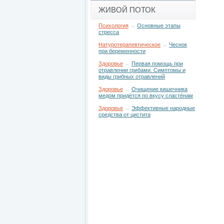
ЖИВОЙ ПОТОК
Психология
→
Основные этапы
стресса
Натуротерапевтическое
→
Чеснок
при беременности
Здоровье
→
Первая помощь при
отравлении грибами. Симптомы и
виды грибных отравлений
Здоровье
→
Очищение кишечника
медом придётся по вкусу сластёнам
Здоровье
→
Эффективные народные
средства от цистита