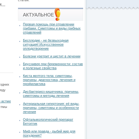
статьи.
..
АКТУАЛЬНОЕ
Первая помощь при отравлении
грибами. Симптомы и виды грибных
отравлений
Бесплодие - не безвыходная
ситуация! Искусственное
оплодотворение
Болезни уретрит и цистит в лечении
Бруснивер при беременности: состав
и полезные свойства
Киста желтого тела: симптомы,
причины, диагностика, лечения и
профилактика
здних
ряду
Дисбактериоз кишечника: причины,
симптомы и методы лечения
и астме
Артериальная гипертония: её виды,
стмы
причины, симптомы и особенности
лечения
Офтальмологический препарат
Бетоптик
Миф или правда - рыбий жир для
похудения?