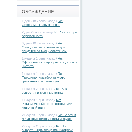
ОБСУЖДЕНИЕ
1 день 18 часов назад /
Re:
Основные этапы стресса
2 дня 22 часа назад /
Re: Чеснок при
беременности
6 дней 10 часов назад /
Re:
Очищение кишечника медом
придётся по вкусу сластёнам
1 неделя 1 день назад /
Re:
Эффективные народные средства от
цистита
1 неделя 1 день назад /
Re:
Профилактика абортов – это
грамотная контрацепция
1 неделя 2 дня назад /
Re: Как
вывести пигментные пятна
1 неделя 4 дня назад /
Re:
Ротавирусный гастроэнтерит или
кишечный грипп
2 недели 1 день назад /
Re: Болезни
лечат при помощи цвета и звуков
2 недели 2 дня назад /
Re: Что
выбрать: Ацикловир или Валтрекс