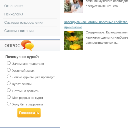
лечение мужского бесплодия
Отношения
следует выяснить его...
Психология
Календула или ноготки: полезные свойства
Системы оздоровления
применение
Системы питания
Содержимое:
Календула или
являются одним из наиболе
распространенных в...
ОПРОС
Почему я не курю?:
Зачем мне травиться
Ужасный запах
Легкие курильщика пропадут
Курят лентяи
Потом не бросить
Мои родные не курят
Хочу быть здоровым