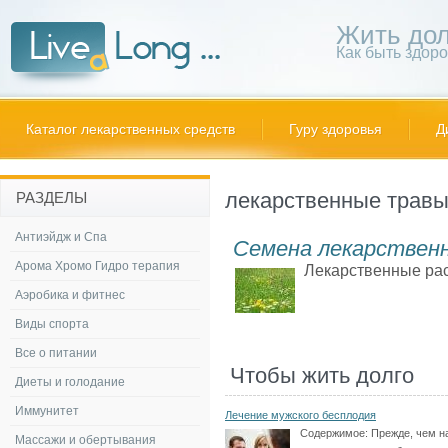
Жить дол
Как быть здор
Каталог лекарственных средств
Гуру здоровья
Д
лекарственные трав
РАЗДЕЛЫ
Антиэйдж и Спа
Семена лекарствен
Арома Хромо Гидро терапия
Лекарственные рас
Аэробика и фитнес
Виды спорта
Все о питании
Чтобы жить долго
Диеты и голодание
Иммунитет
Лечение мужского бесплодия
Содержимое:
Прежде, чем н
Массажи и обертывания