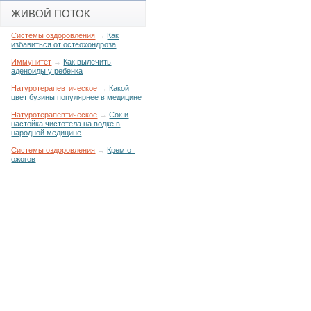
ЖИВОЙ ПОТОК
Системы оздоровления
→
Как
избавиться от остеохондроза
Иммунитет
→
Как вылечить
аденоиды у ребенка
Натуротерапевтическое
→
Какой
цвет бузины популярнее в медицине
Натуротерапевтическое
→
Сок и
настойка чистотела на водке в
народной медицине
Системы оздоровления
→
Крем от
ожогов