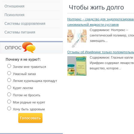
Чтобы жить долго
Отношения
Психология
Нолтрекс – средство для эндопротезирова
Системы оздоровления
синовиальной жидкости суставов
Содержимое:
Нолтрекс –
Системы питания
синтетический полимер, сп
замещать...
ОПРОС
Отзывы об Ирифрине только положительн
Содержимое:
Глазные капли
Почему я не курю?:
Ирифрин содержат лекарств
Зачем мне травиться
вещество, которое...
Ужасный запах
Легкие курильщика пропадут
Курят лентяи
Потом не бросить
Мои родные не курят
Хочу быть здоровым