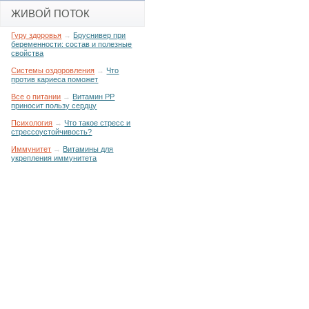
ЖИВОЙ ПОТОК
Гуру здоровья
→
Бруснивер при
беременности: состав и полезные
свойства
Системы оздоровления
→
Что
против кариеса поможет
Все о питании
→
Витамин РР
приносит пользу сердцу
Психология
→
Что такое стресс и
стрессоустойчивость?
Иммунитет
→
Витамины для
укрепления иммунитета