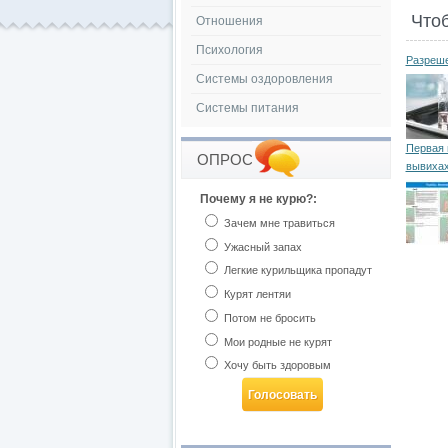
Что
Отношения
Психология
Разреше
Системы оздоровления
Системы питания
Первая 
ОПРОС
вывихах
Почему я не курю?:
Зачем мне травиться
Ужасный запах
Легкие курильщика пропадут
Курят лентяи
Потом не бросить
Мои родные не курят
Хочу быть здоровым