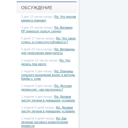
ОБСУЖДЕНИЕ
3 дня 12 часов назад /
Re: Что против
кариеса поможет
4 дня 15 часов назад /
Re: Витамин
РР приносит пользу сердцу
5 дней 17 часов назад /
Re: Что такое
стресс и стрессоустойчивость?
5 дней 23 часа назад /
Re: Витамины
для укрепления иммунитета
1 неделя 12 часов назад /
Re: Что
делать при рвоте
1 неделя 2 дня назад /
Re: Причины
сильного выпадения волос и методы
борбы с этим
1 неделя 3 дня назад /
Re: Детская
депрессия - как распознать?
1 неделя 4 дня назад /
Re: Делаем
чистку печени в домашних условиях
1 неделя 5 дней назад /
Re: Делаем
чистку печени в домашних условиях
1 неделя 6 дней назад /
Re: Как
лечение носового кровотечения
провести