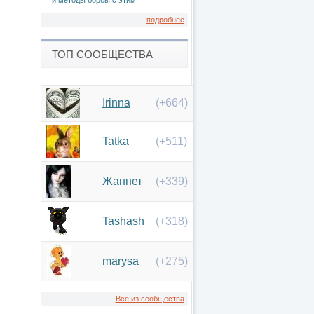
и методы борбы с этим
подробнее
ТОП СООБЩЕСТВА
Irinna
(+664)
Tatka
(+511)
Жаннет
(+339)
Tashash
(+318)
marysa
(+275)
Все из сообщества