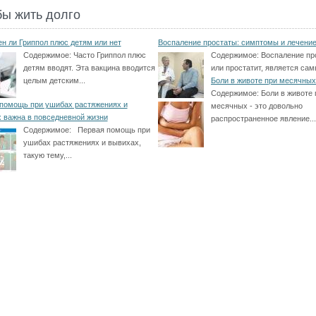
бы жить долго
н ли Гриппол плюс детям или нет
Воспаление простаты: симптомы и лечени
Содержимое:
Часто Гриппол плюс
Содержимое:
Воспаление пр
детям вводят. Эта вакцина вводится
или простатит, является сам
целым детским...
Боли в животе при месячных
Содержимое:
Боли в животе 
помощь при ушибах растяжениях и
месячных - это довольно
 важна в повседневной жизни
распространенное явление...
Содержимое:
Первая помощь при
ушибах растяжениях и вывихах,
такую тему,...