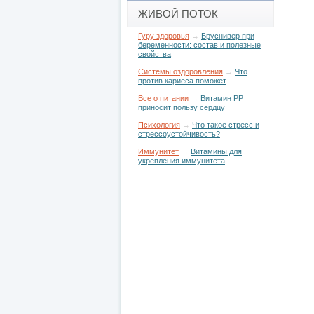
ЖИВОЙ ПОТОК
Гуру здоровья
→
Бруснивер при
беременности: состав и полезные
свойства
Системы оздоровления
→
Что
против кариеса поможет
Все о питании
→
Витамин РР
приносит пользу сердцу
Психология
→
Что такое стресс и
стрессоустойчивость?
Иммунитет
→
Витамины для
укрепления иммунитета