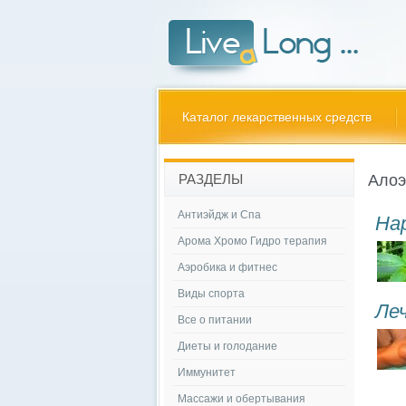
Каталог лекарственных средств
Алоэ
РАЗДЕЛЫ
Антиэйдж и Спа
На
Арома Хромо Гидро терапия
Аэробика и фитнес
Виды спорта
Ле
Все о питании
Диеты и голодание
Иммунитет
Массажи и обертывания