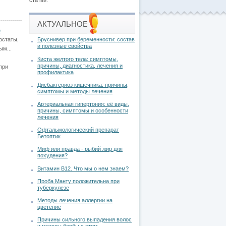
статьи.
АКТУАЛЬНОЕ
е
остаты,
Бруснивер при беременности: состав
и полезные свойства
ым...
Киста желтого тела: симптомы,
причины, диагностика, лечения и
при
профилактика
Дисбактериоз кишечника: причины,
симптомы и методы лечения
Артериальная гипертония: её виды,
причины, симптомы и особенности
лечения
Офтальмологический препарат
Бетоптик
Миф или правда - рыбий жир для
похудения?
Витамин В12. Что мы о нем знаем?
Проба Манту положительна при
туберкулезе
Методы лечения аллергии на
цветение
Причины сильного выпадения волос