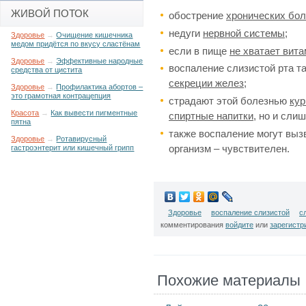
ЖИВОЙ ПОТОК
обострение
хронических бол
недуги
нервной системы
;
Здоровье
→
Очищение кишечника
медом придётся по вкусу сластёнам
если в пище
не хватает вит
Здоровье
→
Эффективные народные
воспаление слизистой рта 
средства от цистита
секреции желез;
Здоровье
→
Профилактика абортов –
это грамотная контрацепция
страдают этой болезнью
ку
Красота
→
Как вывести пигментные
спиртные напитки
, но и сли
пятна
также воспаление могут выз
Здоровье
→
Ротавирусный
организм – чувствителен.
гастроэнтерит или кишечный грипп
Здоровье
воспаление слизистой
с
комментирования
войдите
или
зарегистр
Похожие материалы