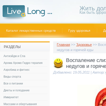
Жить дол
Как быть здор
Каталог лекарственных средств
Гуру здоровья
Д
Главная
>>
Здоровье
>> Воспа
РАЗДЕЛЫ
недугов и горячей еды
Антиэйдж и Спа
Воспаление слиз
Арома Хромо Гидро терапия
недугов и горяч
Аэробика и фитнес
Добавлено: 19.05.2011 | Автор:
Виды спорта
Все о питании
Диеты и голодание
Иммунитет
Массажи и обертывания