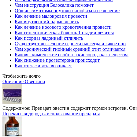
Чем инструкция Белосалика поможет
Общие симптомы опухоли гипофиза и её лечение
Как лечение малокровия провести
Как внутренний нарыв лечить
Как лечение носового кровотечения провести
Как гипертоническая болезнь 1 стадии лечится
Как псориаз ладонный отличить
Существует ли лечение герпеса навсегда и какое оно
Чем хронический гнойный средний отит отличается
Каковы химические свойства кислорода как вещества
Как снижение прогестерона происходит
Как отек живота возникает
Чтобы жить долго
Описание Овестина
Содержимое:
Препарат овестин содержит гормон эстроген. Оп
Перекись водорода - использование препарата