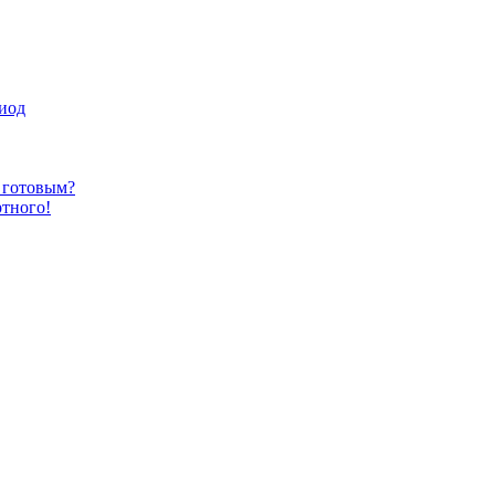
иод
ь готовым?
ртного!