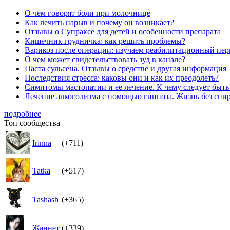
О чем говорят боли при молочнице
Как лечить нарыв и почему он возникает?
Отзывы о Супраксе для детей и особенности препарата
Кишечник грудничка: как решить проблемы?
Варикоз после операции: изучаем реабилитационный пер
О чем может свидетельствовать зуд в канале?
Паста сульсена. Отзывы о средстве и другая информация
Последствия стресса: каковы они и как их преодолеть?
Симптомы мастопатии и ее лечение. К чему следует быт
Лечение алкоголизма с помощью гипноза. Жизнь без спи
подробнее
Топ сообщества
Irinna
(+711)
Tatka
(+517)
Tashash
(+365)
Жаннет
(+339)