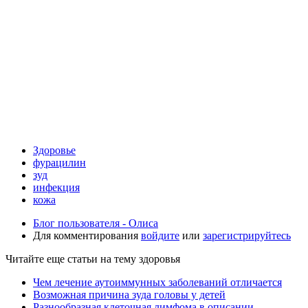
Здоровье
фурацилин
зуд
инфекция
кожа
Блог пользователя - Олиса
Для комментирования
войдите
или
зарегистрируйтесь
Читайте еще статьи на тему здоровья
Чем лечение аутоиммунных заболеваний отличается
Возможная причина зуда головы у детей
Разнообразная клеточная лимфома в описании