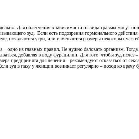
отдельно. Для облегчения в зависимости от вида травмы могут по
вызывающего зуд. Если есть подозрения гормонального действия
еле, появляются угри, или изменяются размеры некоторых частей
на – одно из главных правил. Не нужно баловать организм. Тогд
ваться, добавляя в воду фурацилин. Для того, чтобы зуд исчез
мера предпринята для лечения – рекомендуют отказаться от секс
ли зуд в паху у женщин возникает регулярно – поход ко врачу 