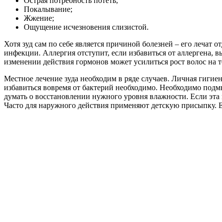
Острая потребность потеть;
Покалывание;
Жжение;
Ощущение исчезновения слизистой.
Хотя зуд сам по себе является причиной болезней – его лечат 
инфекции. Аллергия отступит, если избавиться от аллергена, 
изменении действия гормонов может усилиться рост волос на т
Местное лечение зуда необходим в ряде случаев. Личная гигие
избавиться вовремя от бактерий необходимо. Необходимо подмы
думать о восстановлении нужного уровня влажности. Если эта 
Часто для наружного действия применяют детскую присыпку. Ес