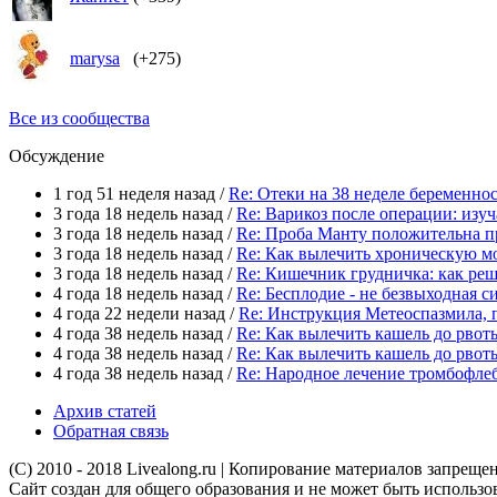
marysa
(+275)
Все из сообщества
Обсуждение
1 год 51 неделя назад /
Re: Отеки на 38 неделе беременно
3 года 18 недель назад /
Re: Варикоз после операции: из
3 года 18 недель назад /
Re: Проба Манту положительна п
3 года 18 недель назад /
Re: Как вылечить хроническую м
3 года 18 недель назад /
Re: Кишечник грудничка: как ре
4 года 18 недель назад /
Re: Бесплодие - не безвыходная си
4 года 22 недели назад /
Re: Инструкция Метеоспазмила, 
4 года 38 недель назад /
Re: Как вылечить кашель до рвот
4 года 38 недель назад /
Re: Как вылечить кашель до рвот
4 года 38 недель назад /
Re: Народное лечение тромбофле
Архив статей
Обратная связь
(C) 2010 - 2018 Livealong.ru | Копирование материалов запрещ
Сайт создан для общего образования и не может быть использо