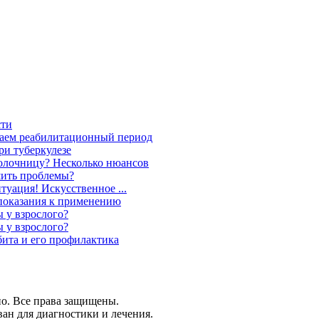
сти
учаем реабилитационный период
ри туберкулезе
олочницу? Несколько нюансов
шить проблемы?
туация! Искусственное ...
показания к применению
ы у взрослого?
ы у взрослого?
бита и его профилактика
ено. Все права защищены.
ван для диагностики и лечения.