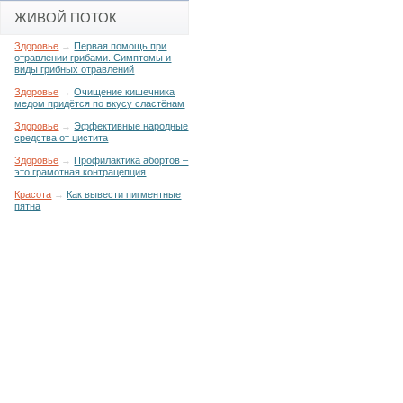
ЖИВОЙ ПОТОК
Здоровье
→
Первая помощь при
отравлении грибами. Симптомы и
виды грибных отравлений
Здоровье
→
Очищение кишечника
медом придётся по вкусу сластёнам
Здоровье
→
Эффективные народные
средства от цистита
Здоровье
→
Профилактика абортов –
это грамотная контрацепция
Красота
→
Как вывести пигментные
пятна