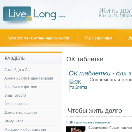
Жить дол
Как быть здор
Каталог лекарственных средств
Гуру здоровья
Д
ОК таблетки
РАЗДЕЛЫ
Антиэйдж и Спа
ОК таблетки - для 
Арома Хромо Гидро терапия
Современная женщи
Аэробика и фитнес
Виды спорта
Все о питании
Чтобы жить долго
Диеты и голодание
Иммунитет
ПЦР - диагностика гепатитов
Содержимое:
После появле
Массажи и обертывания