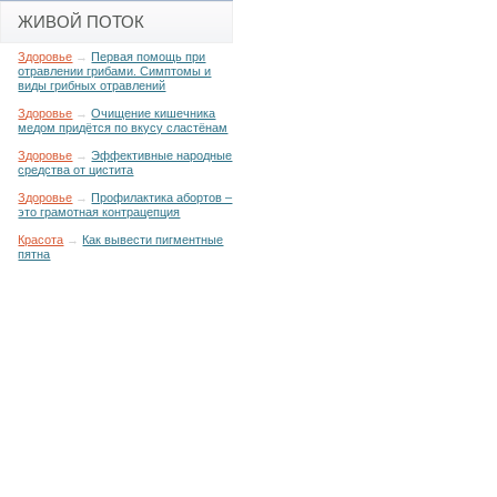
ЖИВОЙ ПОТОК
Здоровье
→
Первая помощь при
отравлении грибами. Симптомы и
виды грибных отравлений
Здоровье
→
Очищение кишечника
медом придётся по вкусу сластёнам
Здоровье
→
Эффективные народные
средства от цистита
Здоровье
→
Профилактика абортов –
это грамотная контрацепция
Красота
→
Как вывести пигментные
пятна