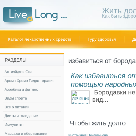
Жить дол
Как быть здор
Каталог лекарственных средств
Гуру здоровья
Д
избавиться от борода
РАЗДЕЛЫ
Антиэйдж и Спа
Как избавиться от
Арома Хромо Гидро терапия
помощью народны
Аэробика и фитнес
Бородавки не 
вид...
Виды спорта
Все о питании
Диеты и голодание
Чтобы жить долго
Иммунитет
Массажи и обертывания
Инструкция Циклодинона