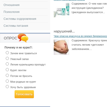
Содержимое:
О чем нам гов
Отношения
инструкция Циклодинона?
Психология
Циклодинон выпускается...
Системы оздоровления
Системы питания
нарушений...
Чем опасна краснуха во время беременно
ОПРОС
Содержимое:
Краснуху прин
считать легким «детским»
Почему я не курю?:
заболеванием....
Зачем мне травиться
Ужасный запах
Легкие курильщика пропадут
Курят лентяи
Потом не бросить
Мои родные не курят
Хочу быть здоровым