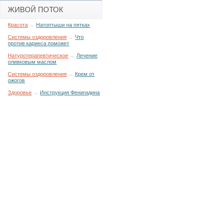
ЖИВОЙ ПОТОК
Красота
→
Натоптыши на пятках
Системы оздоровления
→
Что
против кариеса поможет
Натуротерапевтическое
→
Лечение
оливковым маслом
Системы оздоровления
→
Крем от
ожогов
Здоровье
→
Инструкция Фенигидина