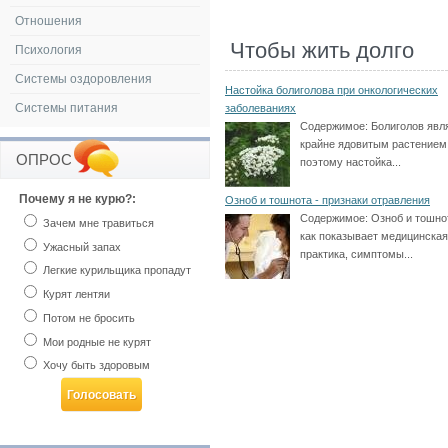
Отношения
Чтобы жить долго
Психология
Системы оздоровления
Настойка болиголова при онкологических
Системы питания
заболеваниях
Содержимое:
Болиголов явл
крайне ядовитым растением
ОПРОС
поэтому настойка...
Почему я не курю?:
Озноб и тошнота - признаки отравления
Содержимое:
Озноб и тошнот
Зачем мне травиться
как показывает медицинская
Ужасный запах
практика, симптомы...
Легкие курильщика пропадут
Курят лентяи
Потом не бросить
Мои родные не курят
Хочу быть здоровым