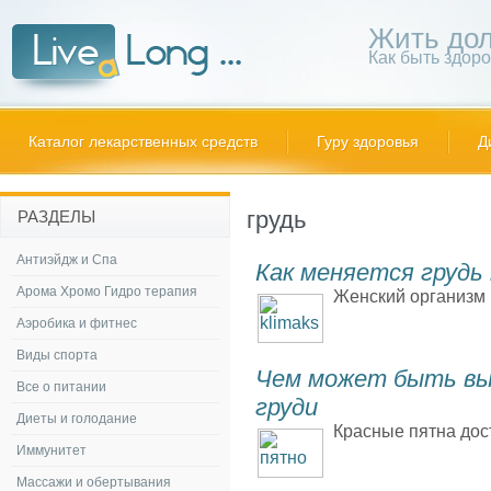
Жить дол
Как быть здор
Каталог лекарственных средств
Гуру здоровья
Д
грудь
РАЗДЕЛЫ
Антиэйдж и Спа
Как меняется грудь 
Арома Хромо Гидро терапия
Женский организм 
Аэробика и фитнес
Виды спорта
Чем может быть выз
Все о питании
груди
Диеты и голодание
Красные пятна дос
Иммунитет
Массажи и обертывания