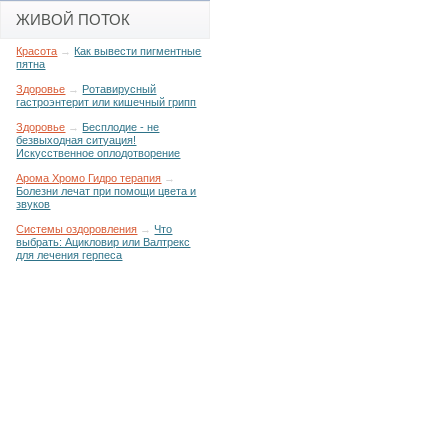
ЖИВОЙ ПОТОК
Красота
→
Как вывести пигментные
пятна
Здоровье
→
Ротавирусный
гастроэнтерит или кишечный грипп
Здоровье
→
Бесплодие - не
безвыходная ситуация!
Искусственное оплодотворение
Арома Хромо Гидро терапия
→
Болезни лечат при помощи цвета и
звуков
Системы оздоровления
→
Что
выбрать: Ацикловир или Валтрекс
для лечения герпеса