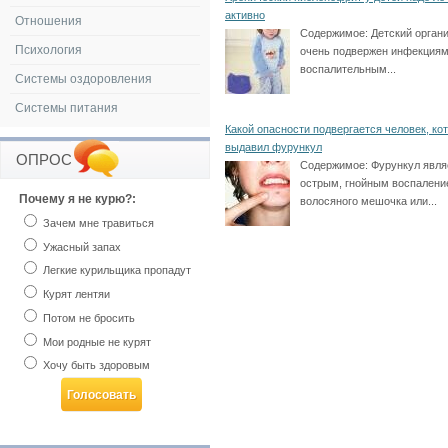
активно
Отношения
Содержимое:
Детский орган
Психология
очень подвержен инфекциям
воспалительным...
Системы оздоровления
Системы питания
Какой опасности подвергается человек, ко
выдавил фурункул
ОПРОС
Содержимое:
Фурункул явля
острым, гнойным воспален
Почему я не курю?:
волосяного мешочка или...
Зачем мне травиться
Ужасный запах
Легкие курильщика пропадут
Курят лентяи
Потом не бросить
Мои родные не курят
Хочу быть здоровым