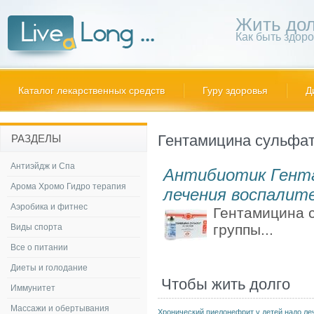
Жить дол
Как быть здор
Каталог лекарственных средств
Гуру здоровья
Д
Гентамицина сульфа
РАЗДЕЛЫ
Антиэйдж и Спа
Антибиотик Гент
Арома Хромо Гидро терапия
лечения воспалит
Аэробика и фитнес
Гентамицина с
группы...
Виды спорта
Все о питании
Диеты и голодание
Чтобы жить долго
Иммунитет
Массажи и обертывания
Хронический пиелонефрит у детей надо ле