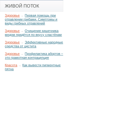
ЖИВОЙ ПОТОК
Здоровье
→
Первая помощь при
отравлении грибами. Симптомы и
виды грибных отравлений
Здоровье
→
Очищение кишечника
медом придётся по вкусу сластёнам
Здоровье
→
Эффективные народные
средства от цистита
Здоровье
→
Профилактика абортов –
это грамотная контрацепция
Красота
→
Как вывести пигментные
пятна