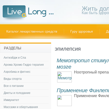
Жить дол
Как быть здор
Каталог лекарственных средств
Гуру здоровья
Д
эпилепсия
РАЗДЕЛЫ
Антиэйдж и Спа
Мемотропил стимул
Арома Хромо Гидро терапия
мозге
Аэробика и фитнес
Ноотропный препар
Виды спорта
Все о питании
Применение Финлеп
Диеты и голодание
Применение Финлеп
Иммунитет
Массажи и обертывания