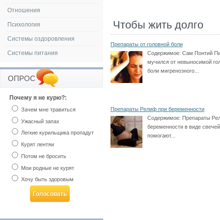
Отношения
Чтобы жить долго
Психология
Системы оздоровления
Препараты от головной боли
Системы питания
Содержимое:
Сам Понтий П
мучился от невыносимой го
боли мигренозного...
ОПРОС
Почему я не курю?:
Препараты Релиф при беременности
Зачем мне травиться
Содержимое:
Препараты Ре
Ужасный запах
беременности в виде свечей
Легкие курильщика пропадут
помогают...
Курят лентяи
Потом не бросить
Мои родные не курят
Хочу быть здоровым