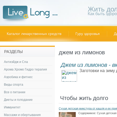
Жить дол
Как быть здор
Каталог лекарственных средств
Гуру здоровья
Д
джем из лимонов
РАЗДЕЛЫ
Антиэйдж и Спа
Джем из лимонов - в
Арома Хромо Гидро терапия
Заготовки на зиму 
Аэробика и фитнес
Виды спорта
Все о питании
Чтобы жить долго
Диеты и голодание
Иммунитет
Сухая детская микстура от кашля и ее пр
Содержимое:
Сухая детская
Массажи и обертывания