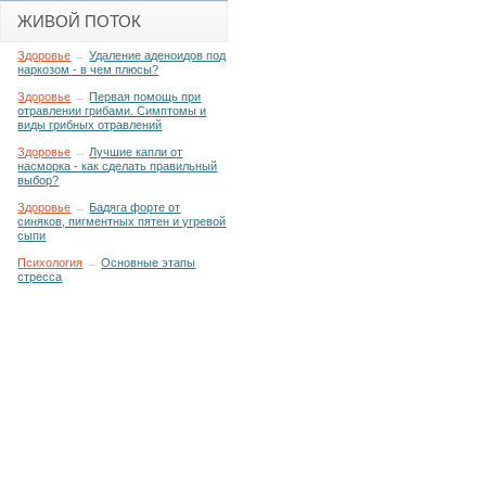
ЖИВОЙ ПОТОК
Здоровье
→
Удаление аденоидов под
наркозом - в чем плюсы?
Здоровье
→
Первая помощь при
отравлении грибами. Симптомы и
виды грибных отравлений
Здоровье
→
Лучшие капли от
насморка - как сделать правильный
выбор?
Здоровье
→
Бадяга форте от
синяков, пигментных пятен и угревой
сыпи
Психология
→
Основные этапы
стресса