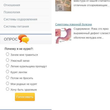
микстура от кашля считаетс
Отношения
отличным отхаркивающим...
Психология
Системы оздоровления
Симптомы язвенной болезни
Системы питания
Содержимое:
Язва это ярко
выраженный дефект слизис
оболочки желудка или...
ОПРОС
Почему я не курю?:
Зачем мне травиться
Ужасный запах
Легкие курильщика пропадут
Курят лентяи
Потом не бросить
Мои родные не курят
Хочу быть здоровым