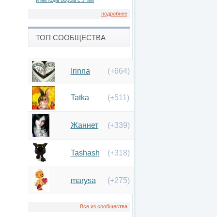
и методы борбы с этим
подробнее
ТОП СООБЩЕСТВА
Irinna
(+664)
Tatka
(+511)
Жаннет
(+339)
Tashash
(+318)
marysa
(+275)
Все из сообщества