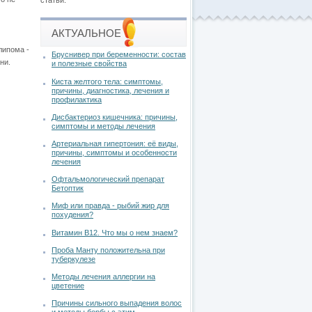
статьи.
АКТУАЛЬНОЕ
ипома -
Бруснивер при беременности: состав
ни.
и полезные свойства
Киста желтого тела: симптомы,
причины, диагностика, лечения и
профилактика
Дисбактериоз кишечника: причины,
симптомы и методы лечения
Артериальная гипертония: её виды,
причины, симптомы и особенности
лечения
Офтальмологический препарат
Бетоптик
Миф или правда - рыбий жир для
похудения?
Витамин В12. Что мы о нем знаем?
Проба Манту положительна при
туберкулезе
Методы лечения аллергии на
цветение
Причины сильного выпадения волос