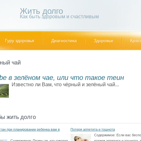
Жить долго
Как быть здоровым и счастливым
Гуру здоровья
Диагностика
Здоровье
Крас
ный чай
е в зелёном чае, или что такое теин
Известно ли Вам, что чёрный и зелёный чай...
бы жить долго
тан при планировании ребенка вам в
Потеря аппетита и тошнота
Содержимое:
Если вас бесп
Содержимое:
Правы те, кто говорит
потеря аппетита и тошнота, 