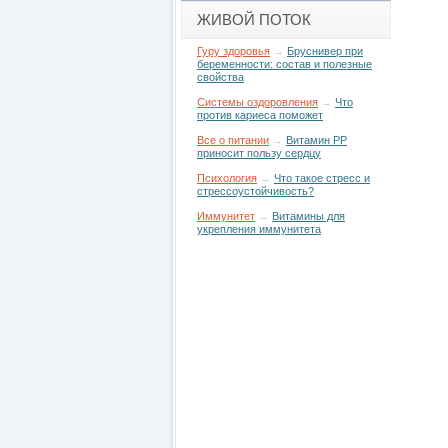
ЖИВОЙ ПОТОК
Гуру здоровья
→
Бруснивер при
беременности: состав и полезные
свойства
Системы оздоровления
→
Что
против кариеса поможет
Все о питании
→
Витамин РР
приносит пользу сердцу
Психология
→
Что такое стресс и
стрессоустойчивость?
Иммунитет
→
Витамины для
укрепления иммунитета