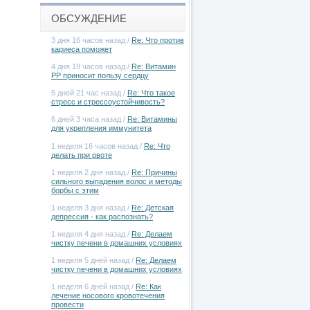
ОБСУЖДЕНИЕ
3 дня 16 часов назад /
Re: Что против
кариеса поможет
4 дня 19 часов назад /
Re: Витамин
РР приносит пользу сердцу
5 дней 21 час назад /
Re: Что такое
стресс и стрессоустойчивость?
6 дней 3 часа назад /
Re: Витамины
для укрепления иммунитета
1 неделя 16 часов назад /
Re: Что
делать при рвоте
1 неделя 2 дня назад /
Re: Причины
сильного выпадения волос и методы
борбы с этим
1 неделя 3 дня назад /
Re: Детская
депрессия - как распознать?
1 неделя 4 дня назад /
Re: Делаем
чистку печени в домашних условиях
1 неделя 5 дней назад /
Re: Делаем
чистку печени в домашних условиях
1 неделя 6 дней назад /
Re: Как
лечение носового кровотечения
провести