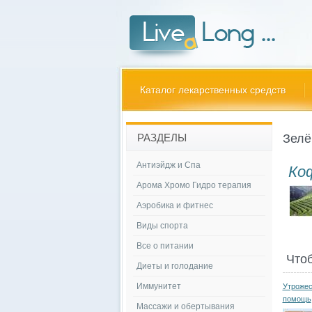
Каталог лекарственных средств
Зелё
РАЗДЕЛЫ
Антиэйдж и Спа
Коф
Арома Хромо Гидро терапия
Аэробика и фитнес
Виды спорта
Все о питании
Что
Диеты и голодание
Иммунитет
Утрожес
помощь
Массажи и обертывания