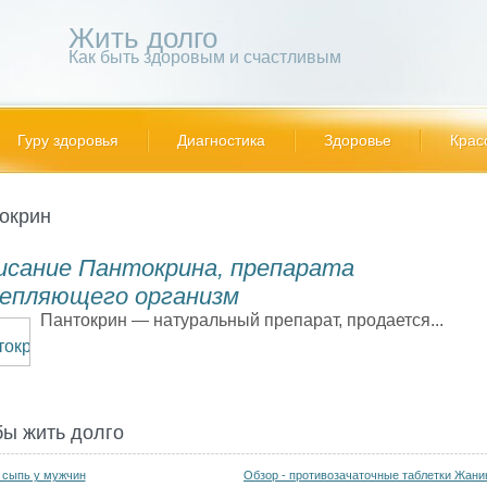
Жить долго
Как быть здоровым и счастливым
Гуру здоровья
Диагностика
Здоровье
Крас
окрин
исание Пантокрина, препарата
репляющего организм
Пантокрин — натуральный препарат, продается...
бы жить долго
 сыпь у мужчин
Обзор - противозачаточные таблетки Жани