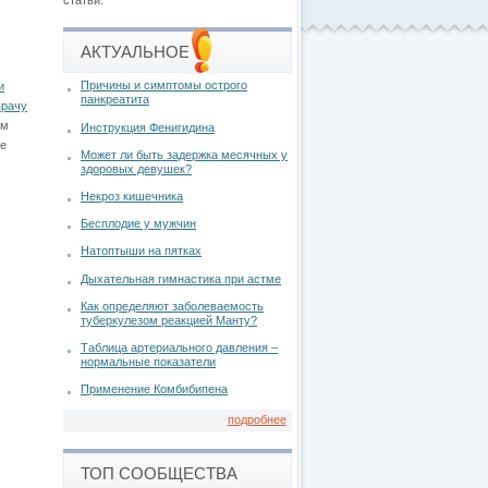
статьи.
АКТУАЛЬНОЕ
Причины и симптомы острого
и
панкреатита
врачу
ом
Инструкция Фенигидина
ие
Может ли быть задержка месячных у
здоровых девушек?
Некроз кишечника
Бесплодие у мужчин
Натоптыши на пятках
Дыхательная гимнастика при астме
Как определяют заболеваемость
туберкулезом реакцией Манту?
Таблица артериального давления –
нормальные показатели
Применение Комбибипена
подробнее
ТОП СООБЩЕСТВА