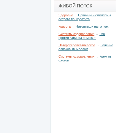
ЖИВОЙ ПОТОК
Здоровье
→
Причины и симптомы
острого панкреатита
Красота
→
Натоптыши на пятках
Системы оздоровления
→
Что
против кариеса поможет
Натуротерапевтическое
→
Лечение
оливковым маслом
Системы оздоровления
→
Крем от
ожогов