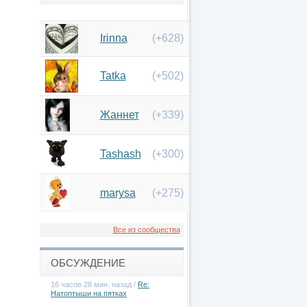
Irinna
(+628)
Tatka
(+502)
Жаннет
(+339)
Tashash
(+300)
marysa
(+275)
Все из сообщества
ОБСУЖДЕНИЕ
16 часов 28 мин. назад /
Re:
Натоптыши на пятках