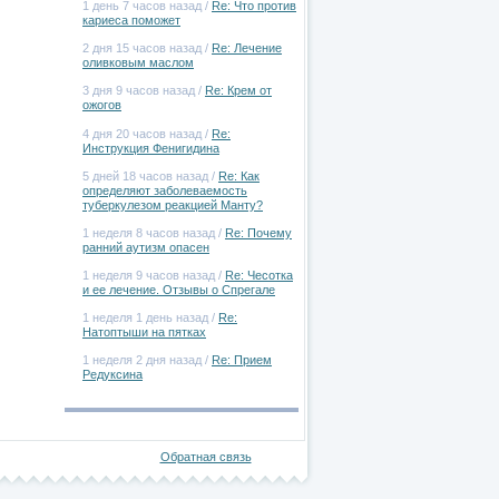
1 день 7 часов назад /
Re: Что против
кариеса поможет
2 дня 15 часов назад /
Re: Лечение
оливковым маслом
3 дня 9 часов назад /
Re: Крем от
ожогов
4 дня 20 часов назад /
Re:
Инструкция Фенигидина
5 дней 18 часов назад /
Re: Как
определяют заболеваемость
туберкулезом реакцией Манту?
1 неделя 8 часов назад /
Re: Почему
ранний аутизм опасен
1 неделя 9 часов назад /
Re: Чесотка
и ее лечение. Отзывы о Спрегале
1 неделя 1 день назад /
Re:
Натоптыши на пятках
1 неделя 2 дня назад /
Re: Прием
Редуксина
Обратная связь