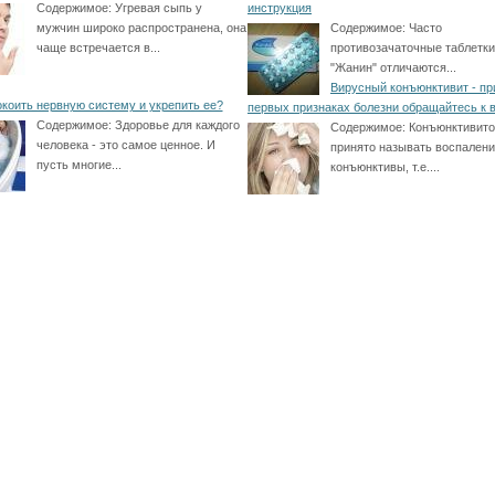
Содержимое:
Угревая сыпь у
инструкция
мужчин широко распространена, она
Содержимое:
Часто
чаще встречается в...
противозачаточные таблетки
"Жанин" отличаются...
Вирусный конъюнктивит - пр
окоить нервную систему и укрепить ее?
первых признаках болезни обращайтесь к 
Содержимое:
Здоровье для каждого
Содержимое:
Конъюнктивит
человека - это самое ценное. И
принято называть воспален
пусть многие...
конъюнктивы, т.е....