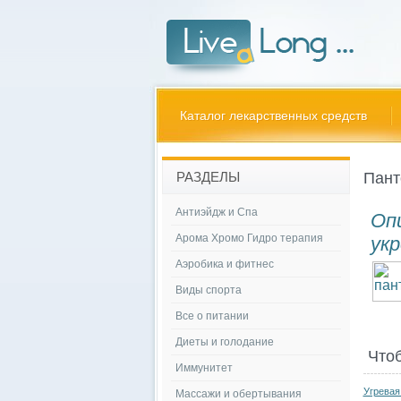
Каталог лекарственных средств
Пант
РАЗДЕЛЫ
Антиэйдж и Спа
Оп
Арома Хромо Гидро терапия
ук
Аэробика и фитнес
Виды спорта
Все о питании
Диеты и голодание
Что
Иммунитет
Угревая
Массажи и обертывания