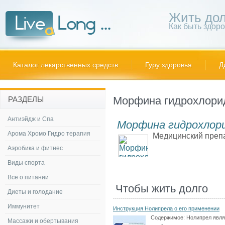
Жить дол
Как быть здор
Каталог лекарственных средств
Гуру здоровья
Д
Морфина гидрохлори
РАЗДЕЛЫ
Антиэйдж и Спа
Морфина гидрохлор
Арома Хромо Гидро терапия
Медицинский препа
Аэробика и фитнес
Виды спорта
Все о питании
Чтобы жить долго
Диеты и голодание
Иммунитет
Инструкция Нолипрела о его применении
Содержимое:
Нолипрел явля
Массажи и обертывания