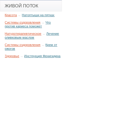
ЖИВОЙ ПОТОК
Красота
→
Натоптыши на пятках
Системы оздоровления
→
Что
против кариеса поможет
Натуротерапевтическое
→
Лечение
оливковым маслом
Системы оздоровления
→
Крем от
ожогов
Здоровье
→
Инструкция Фенигидина