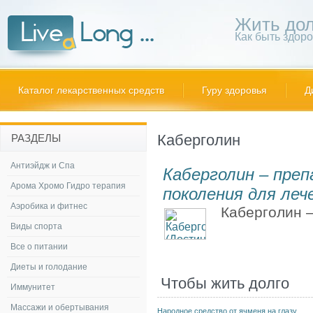
Жить дол
Как быть здор
Каталог лекарственных средств
Гуру здоровья
Д
Каберголин
РАЗДЕЛЫ
Антиэйдж и Спа
Каберголин – пре
Арома Хромо Гидро терапия
поколения для ле
Аэробика и фитнес
Каберголин – 
Виды спорта
Все о питании
Диеты и голодание
Чтобы жить долго
Иммунитет
Массажи и обертывания
Народное средство от ячменя на глазу