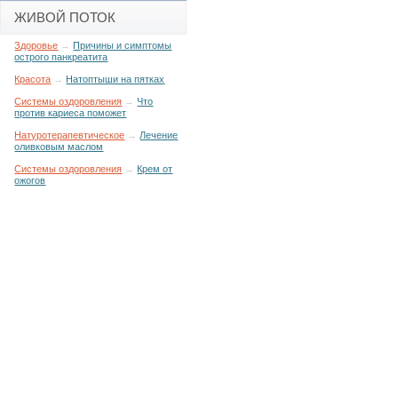
ЖИВОЙ ПОТОК
Здоровье
→
Причины и симптомы
острого панкреатита
Красота
→
Натоптыши на пятках
Системы оздоровления
→
Что
против кариеса поможет
Натуротерапевтическое
→
Лечение
оливковым маслом
Системы оздоровления
→
Крем от
ожогов