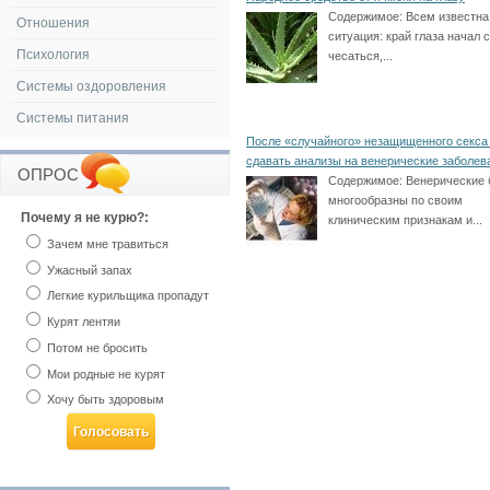
Содержимое:
Всем известна
Отношения
ситуация: край глаза начал 
Психология
чесаться,...
Системы оздоровления
Системы питания
После «случайного» незащищенного секса
сдавать анализы на венерические заболев
ОПРОС
Содержимое:
Венерические 
многообразны по своим
Почему я не курю?:
клиническим признакам и...
Зачем мне травиться
Ужасный запах
Легкие курильщика пропадут
Курят лентяи
Потом не бросить
Мои родные не курят
Хочу быть здоровым