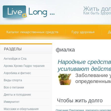
Жить дол
Как быть здор
Каталог лекарственных средств
Гуру здоровья
Д
фиалка
РАЗДЕЛЫ
Антиэйдж и Спа
Народные средств
Арома Хромо Гидро терапия
усиливают дейст
Аэробика и фитнес
Заболевание 
определенным.
Виды спорта
Все о питании
Диеты и голодание
Чтобы жить долго
Иммунитет
Массажи и обертывания
Описание Пантокрина, препарата укрепля