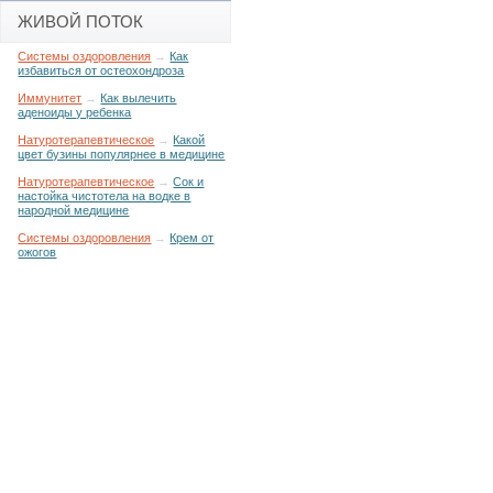
ЖИВОЙ ПОТОК
Системы оздоровления
→
Как
избавиться от остеохондроза
Иммунитет
→
Как вылечить
аденоиды у ребенка
Натуротерапевтическое
→
Какой
цвет бузины популярнее в медицине
Натуротерапевтическое
→
Сок и
настойка чистотела на водке в
народной медицине
Системы оздоровления
→
Крем от
ожогов