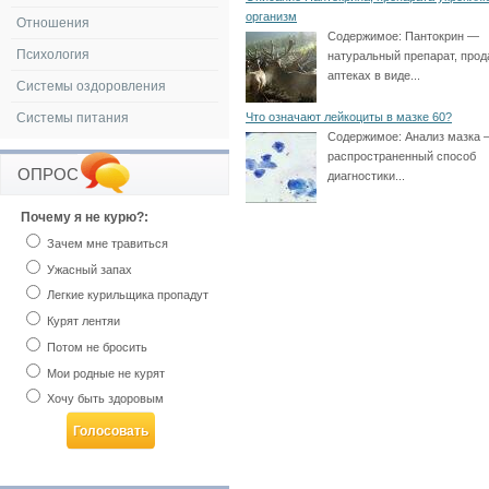
организм
Отношения
Содержимое:
Пантокрин —
Психология
натуральный препарат, прод
аптеках в виде...
Системы оздоровления
Системы питания
Что означают лейкоциты в мазке 60?
Содержимое:
Анализ мазка 
распространенный способ
ОПРОС
диагностики...
Почему я не курю?:
Зачем мне травиться
Ужасный запах
Легкие курильщика пропадут
Курят лентяи
Потом не бросить
Мои родные не курят
Хочу быть здоровым