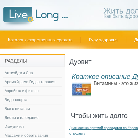
Жить дол
Как быть здор
Каталог лекарственных средств
Гуру здоровья
Д
Дуовит
РАЗДЕЛЫ
Антиэйдж и Спа
Краткое описание 
Арома Хромо Гидро терапия
Витамины - это жиз
Аэробика и фитнес
Виды спорта
Все о питании
Чтобы жить долго
Диеты и голодание
Иммунитет
Диагностика аритмий проводится по Европ
стандарту
Массажи и обертывания