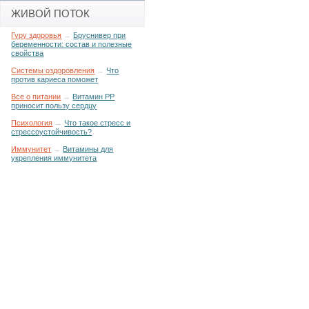
ЖИВОЙ ПОТОК
Гуру здоровья
→
Бруснивер при
беременности: состав и полезные
свойства
Системы оздоровления
→
Что
против кариеса поможет
Все о питании
→
Витамин РР
приносит пользу сердцу
Психология
→
Что такое стресс и
стрессоустойчивость?
Иммунитет
→
Витамины для
укрепления иммунитета