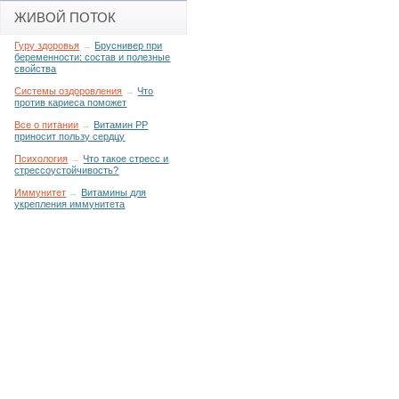
ЖИВОЙ ПОТОК
Гуру здоровья
→
Бруснивер при
беременности: состав и полезные
свойства
Системы оздоровления
→
Что
против кариеса поможет
Все о питании
→
Витамин РР
приносит пользу сердцу
Психология
→
Что такое стресс и
стрессоустойчивость?
Иммунитет
→
Витамины для
укрепления иммунитета