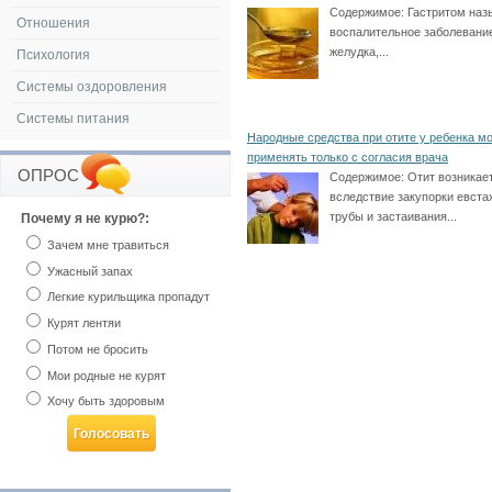
Содержимое:
Гастритом наз
Отношения
воспалительное заболевани
желудка,...
Психология
Системы оздоровления
Системы питания
Народные средства при отите у ребенка м
применять только с согласия врача
ОПРОС
Содержимое:
Отит возникае
вследствие закупорки евста
трубы и застаивания...
Почему я не курю?:
Зачем мне травиться
Ужасный запах
Легкие курильщика пропадут
Курят лентяи
Потом не бросить
Мои родные не курят
Хочу быть здоровым