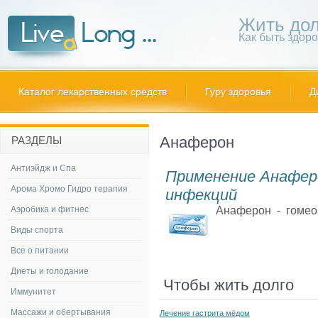
Жить дол
Как быть здор
Каталог лекарственных средств
Гуру здоровья
Д
Анаферон
РАЗДЕЛЫ
Антиэйдж и Спа
Применение Анаферо
Арома Хромо Гидро терапия
инфекций
Аэробика и фитнес
Анаферон - гомеоп
Виды спорта
Все о питании
Диеты и голодание
Чтобы жить долго
Иммунитет
Массажи и обертывания
Лечение гастрита мёдом