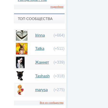
и методы борбы с этим
подробнее
ТОП СООБЩЕСТВА
Irinna
(+664)
Tatka
(+511)
Жаннет
(+339)
Tashash
(+318)
marysa
(+275)
Все из сообщества