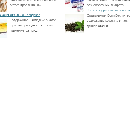
встает проблема, как...
разнообразных лекарств...
Какое содержание кофеина в
скажут отзывы о Золадексе
Содержимое:
Если Вас инте
Содержимое:
Золадекс аналог
содержание кофеина в чае, 
гормона природного, который
данная статья...
применяется при...