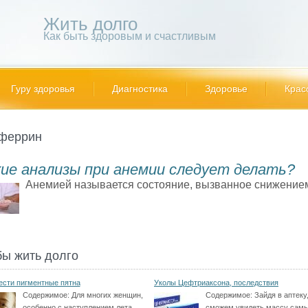
Жить долго
Как быть здоровым и счастливым
Гуру здоровья
Диагностика
Здоровье
Крас
феррин
кие анализы при анемии следует делать?
Анемией называется состояние, вызванное снижением
бы жить долго
ести пигментные пятна
Уколы Цефтриаксона, последствия
Содержимое:
Для многих женщин,
Содержимое:
Зайдя в аптеку
особенно с наступлением лета,
сможем увидеть массу сам