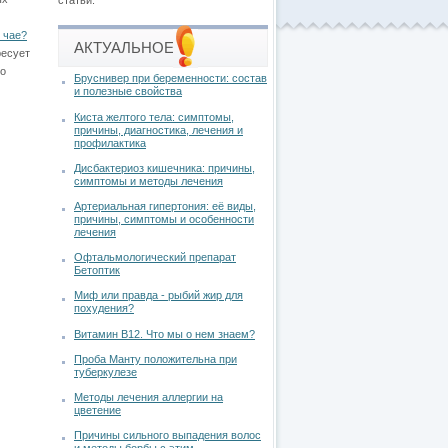
статьи.
 чае?
АКТУАЛЬНОЕ
ресует
то
Бруснивер при беременности: состав
и полезные свойства
Киста желтого тела: симптомы,
причины, диагностика, лечения и
профилактика
Дисбактериоз кишечника: причины,
симптомы и методы лечения
Артериальная гипертония: её виды,
причины, симптомы и особенности
лечения
Офтальмологический препарат
Бетоптик
Миф или правда - рыбий жир для
похудения?
Витамин В12. Что мы о нем знаем?
Проба Манту положительна при
туберкулезе
Методы лечения аллергии на
цветение
Причины сильного выпадения волос