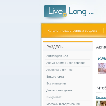
Каталог лекарственных средств
Акти
РАЗДЕЛЫ
Антиэйдж и Спа
Ка
Арома Хромо Гидро терапия
Аэробика и фитнес
Виды спорта
Все о питании
Что
Диеты и голодание
Иммунитет
Как выв
Массажи и обертывания