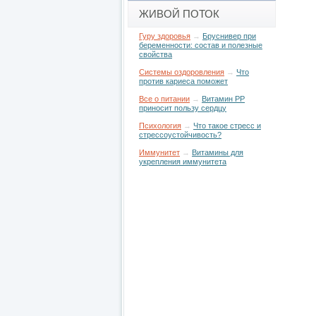
ЖИВОЙ ПОТОК
Гуру здоровья
→
Бруснивер при
беременности: состав и полезные
свойства
Системы оздоровления
→
Что
против кариеса поможет
Все о питании
→
Витамин РР
приносит пользу сердцу
Психология
→
Что такое стресс и
стрессоустойчивость?
Иммунитет
→
Витамины для
укрепления иммунитета