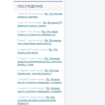
ОБСУЖДЕНИЕ
3 дня 20 часов назад /
Re: Что против
кариеса поможет
4 дня 23 часа назад /
Re: Витамин РР
приносит пользу сердцу
6 дней 1 час назад /
Re: Что такое
стресс и стрессоустойчивость?
6 дней 7 часов назад /
Re: Витамины
для укрепления иммунитета
1 неделя 20 часов назад /
Re: Что
делать при рвоте
1 неделя 2 дня назад /
Re: Причины
сильного выпадения волос и методы
борбы с этим
1 неделя 4 дня назад /
Re: Детская
депрессия - как распознать?
1 неделя 5 дней назад /
Re: Делаем
чистку печени в домашних условиях
1 неделя 5 дней назад /
Re: Делаем
чистку печени в домашних условиях
1 неделя 6 дней назад /
Re: Как
лечение носового кровотечения
провести