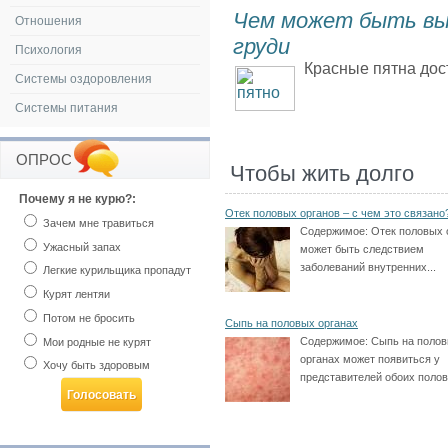
Чем может быть выз
Отношения
груди
Психология
Красные пятна дос
Системы оздоровления
Системы питания
ОПРОС
Чтобы жить долго
Почему я не курю?:
Отек половых органов – с чем это связано
Зачем мне травиться
Содержимое:
Отек половых 
Ужасный запах
может быть следствием
заболеваний внутренних...
Легкие курильщика пропадут
Курят лентяи
Потом не бросить
Сыпь на половых органах
Содержимое:
Сыпь на поло
Мои родные не курят
органах может появиться у
Хочу быть здоровым
представителей обоих полов.