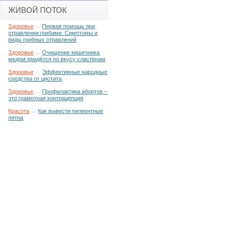
ЖИВОЙ ПОТОК
Здоровье
→
Первая помощь при
отравлении грибами. Симптомы и
виды грибных отравлений
Здоровье
→
Очищение кишечника
медом придётся по вкусу сластёнам
Здоровье
→
Эффективные народные
средства от цистита
Здоровье
→
Профилактика абортов –
это грамотная контрацепция
Красота
→
Как вывести пигментные
пятна