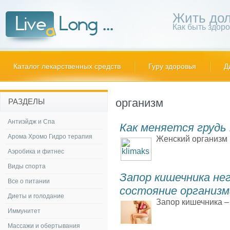
Жить дол
Как быть здор
Каталог лекарственных средств
Гуру здоровья
Д
организм
РАЗДЕЛЫ
Антиэйдж и Спа
Как меняется грудь 
Арома Хромо Гидро терапия
Женский организм 
Аэробика и фитнес
Виды спорта
Запор кишечника не
Все о питании
состояние организм
Диеты и голодание
Запор кишечника – 
Иммунитет
Массажи и обертывания