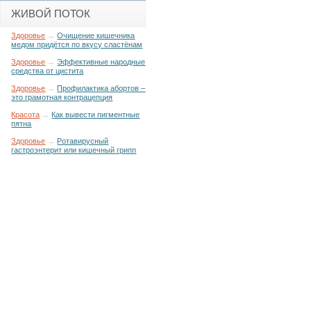
ЖИВОЙ ПОТОК
Здоровье
→
Очищение кишечника
медом придётся по вкусу сластёнам
Здоровье
→
Эффективные народные
средства от цистита
Здоровье
→
Профилактика абортов –
это грамотная контрацепция
Красота
→
Как вывести пигментные
пятна
Здоровье
→
Ротавирусный
гастроэнтерит или кишечный грипп