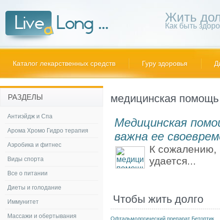
Жить дол
Как быть здор
Каталог лекарственных средств
Гуру здоровья
Д
медицинская помощь 
РАЗДЕЛЫ
Антиэйдж и Спа
Медицинская помощ
Арома Хромо Гидро терапия
важна ее своевре
Аэробика и фитнес
К сожалению, 
удается...
Виды спорта
Все о питании
Диеты и голодание
Чтобы жить долго
Иммунитет
Массажи и обертывания
Офтальмологический препарат Бетоптик