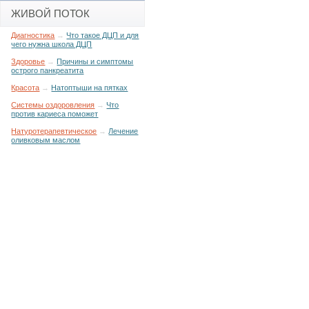
ЖИВОЙ ПОТОК
Диагностика
→
Что такое ДЦП и для
чего нужна школа ДЦП
Здоровье
→
Причины и симптомы
острого панкреатита
Красота
→
Натоптыши на пятках
Системы оздоровления
→
Что
против кариеса поможет
Натуротерапевтическое
→
Лечение
оливковым маслом