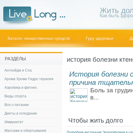
Жить дол
Как быть здор
Каталог лекарственных средств
Гуру здоровья
Д
история болезни кте
РАЗДЕЛЫ
Антиэйдж и Спа
История болезни с
Арома Хромо Гидро терапия
причина тщательн
Аэробика и фитнес
Боль за груди
в...
Виды спорта
Все о питании
Диеты и голодание
Чтобы жить долго
Иммунитет
Массажи и обертывания
Подробная инструкция Энтерофурила в су