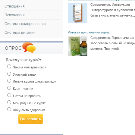
Содержимое:
Инструкция
Отношения
Энтерофурила в суспензии 
Психология
быть внимательно изучена...
Системы оздоровления
Системы питания
Ротокан при лечении горла
Содержимое:
Горло начинае
заболевать в самый не под
ОПРОС
момент. Причиной...
Почему я не курю?:
Зачем мне травиться
Ужасный запах
Легкие курильщика пропадут
Курят лентяи
Потом не бросить
Мои родные не курят
Хочу быть здоровым