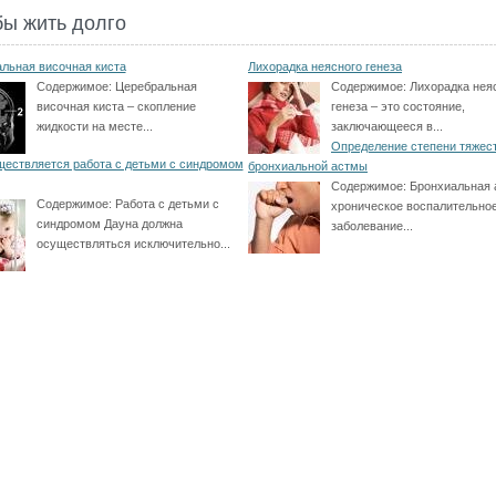
бы жить долго
льная височная киста
Лихорадка неясного генеза
Содержимое:
Церебральная
Содержимое:
Лихорадка нея
височная киста – скопление
генеза – это состояние,
жидкости на месте...
заключающееся в...
Определение степени тяжес
ществляется работа с детьми с синдромом
бронхиальной астмы
Содержимое:
Бронхиальная 
Содержимое:
Работа с детьми с
хроническое воспалительно
синдромом Дауна должна
заболевание...
осуществляться исключительно...