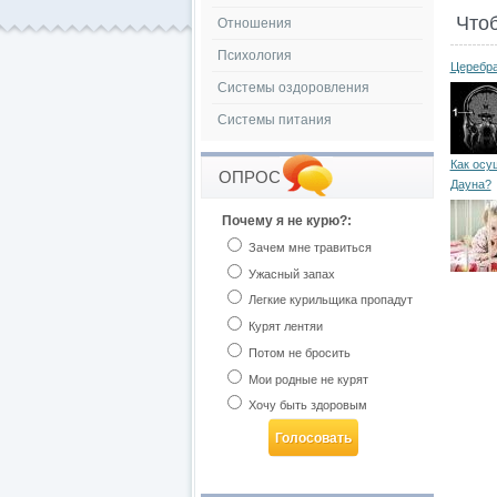
Что
Отношения
Психология
Церебра
Системы оздоровления
Системы питания
Как осу
ОПРОС
Дауна?
Почему я не курю?:
Зачем мне травиться
Ужасный запах
Легкие курильщика пропадут
Курят лентяи
Потом не бросить
Мои родные не курят
Хочу быть здоровым