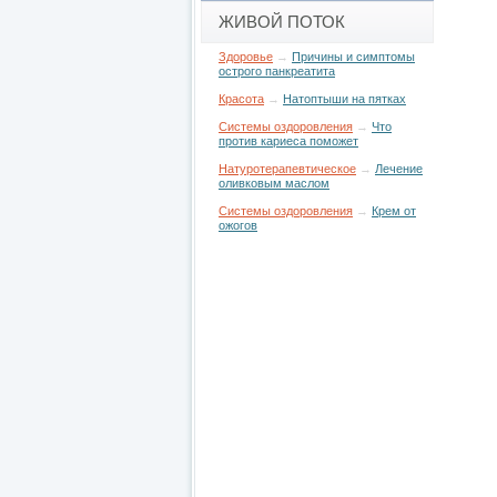
ЖИВОЙ ПОТОК
Здоровье
→
Причины и симптомы
острого панкреатита
Красота
→
Натоптыши на пятках
Системы оздоровления
→
Что
против кариеса поможет
Натуротерапевтическое
→
Лечение
оливковым маслом
Системы оздоровления
→
Крем от
ожогов