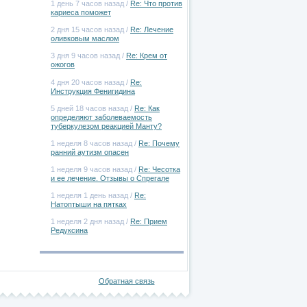
1 день 7 часов назад /
Re: Что против
кариеса поможет
2 дня 15 часов назад /
Re: Лечение
оливковым маслом
3 дня 9 часов назад /
Re: Крем от
ожогов
4 дня 20 часов назад /
Re:
Инструкция Фенигидина
5 дней 18 часов назад /
Re: Как
определяют заболеваемость
туберкулезом реакцией Манту?
1 неделя 8 часов назад /
Re: Почему
ранний аутизм опасен
1 неделя 9 часов назад /
Re: Чесотка
и ее лечение. Отзывы о Спрегале
1 неделя 1 день назад /
Re:
Натоптыши на пятках
1 неделя 2 дня назад /
Re: Прием
Редуксина
Обратная связь