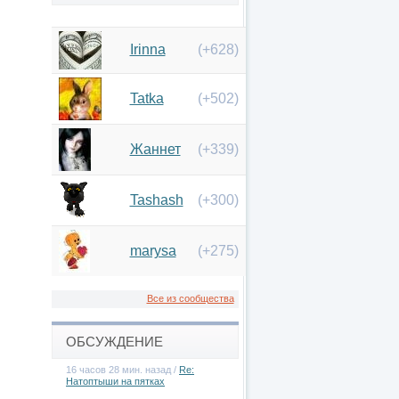
Irinna
(+628)
Tatka
(+502)
Жаннет
(+339)
Tashash
(+300)
marysa
(+275)
Все из сообщества
ОБСУЖДЕНИЕ
16 часов 28 мин. назад /
Re:
Натоптыши на пятках