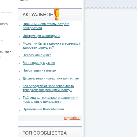
статьи.
АКТУАЛЬНОЕ
сного
Причины и симптомы острого
панкреатита
Инструкция Фенигидина
ти
Может ли быть задержка месячных у
здоровых девушек?
астма -
Некроз кишечника
е
Бесплодие у мужчин
Натоптыши на пятках
Дыхательная гимнастика при астме
Как определяют заболеваемость
туберкулезом реакцией Манту?
Таблица артериального давления –
нормальные показатели
Применение Комбибипена
подробнее
ТОП СООБЩЕСТВА