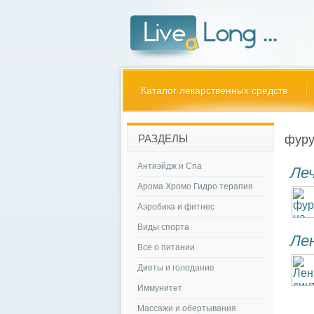
Каталог лекарственных средств
фуру
РАЗДЕЛЫ
Антиэйдж и Спа
Леч
Арома Хромо Гидро терапия
Аэробика и фитнес
Виды спорта
Ле
Все о питании
Диеты и голодание
Иммунитет
Массажи и обертывания