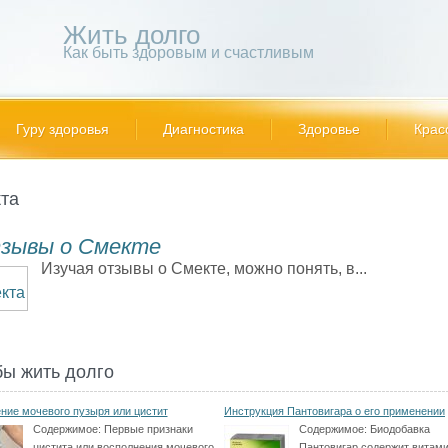
Жить долго
Как быть здоровым и счастливым
Гуру здоровья
Диагностика
Здоровье
Крас
та
зывы о Смекте
Изучая отзывы о Смекте, можно понять, в...
бы жить долго
ние мочевого пузыря или цистит
Инструкция Пантовигара о его применении
Содержимое:
Первые признаки
Содержимое:
Биодобавка
цистита или восполнения мочевого
Пантовигар содержит витами