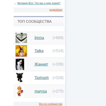
Витамин В12. Что мы о нем знаем?
подробнее
ТОП СООБЩЕСТВА
Irinna
(+669)
Tatka
(+514)
Жаннет
(+339)
Tashash
(+318)
marysa
(+275)
Все из сообщества