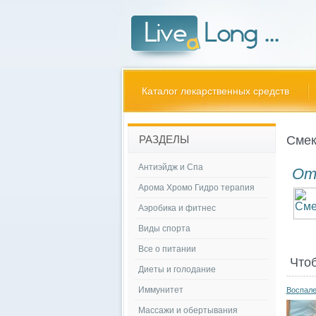
Каталог лекарственных средств
Смек
РАЗДЕЛЫ
Антиэйдж и Спа
От
Арома Хромо Гидро терапия
Аэробика и фитнес
Виды спорта
Все о питании
Что
Диеты и голодание
Иммунитет
Воспале
Массажи и обертывания