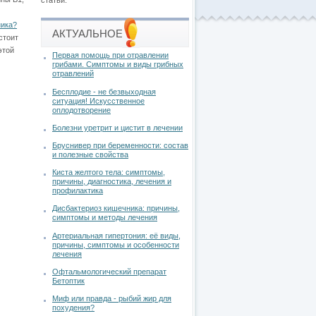
статьи.
ника?
АКТУАЛЬНОЕ
стоит
этой
Первая помощь при отравлении
грибами. Симптомы и виды грибных
отравлений
Бесплодие - не безвыходная
ситуация! Искусственное
оплодотворение
Болезни уретрит и цистит в лечении
Бруснивер при беременности: состав
и полезные свойства
Киста желтого тела: симптомы,
причины, диагностика, лечения и
профилактика
Дисбактериоз кишечника: причины,
симптомы и методы лечения
Артериальная гипертония: её виды,
причины, симптомы и особенности
лечения
Офтальмологический препарат
Бетоптик
Миф или правда - рыбий жир для
похудения?