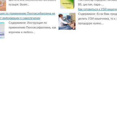
пузыря: болит...
В5, цистин, пара-...
Как готовиться к УЗИ кишеч
ция по применению Пентоксифиллина не
Содержимое:
Если Вам пред
т информации о самолечении
делать УЗИ кишечника, то к 
Содержимое:
Инструкция по
процедуре нужно...
применению Пентоксифиллина, как
впрочем и любого...