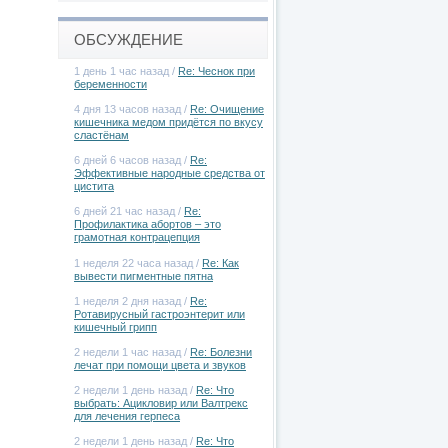
ОБСУЖДЕНИЕ
1 день 1 час назад /
Re: Чеснок при
беременности
4 дня 13 часов назад /
Re: Очищение
кишечника медом придётся по вкусу
сластёнам
6 дней 6 часов назад /
Re:
Эффективные народные средства от
цистита
6 дней 21 час назад /
Re:
Профилактика абортов – это
грамотная контрацепция
1 неделя 22 часа назад /
Re: Как
вывести пигментные пятна
1 неделя 2 дня назад /
Re:
Ротавирусный гастроэнтерит или
кишечный грипп
2 недели 1 час назад /
Re: Болезни
лечат при помощи цвета и звуков
2 недели 1 день назад /
Re: Что
выбрать: Ацикловир или Валтрекс
для лечения герпеса
2 недели 1 день назад /
Re: Что