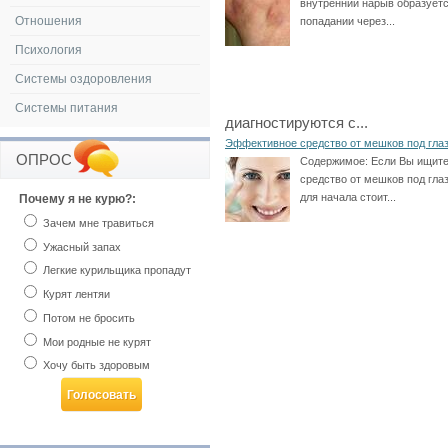
внутренний нарыв образуетс
Отношения
попадании через...
Психология
Системы оздоровления
Системы питания
диагностируются с...
Эффективное средство от мешков под гла
ОПРОС
Содержимое:
Если Вы ищит
средство от мешков под глаз
для начала стоит...
Почему я не курю?:
Зачем мне травиться
Ужасный запах
Легкие курильщика пропадут
Курят лентяи
Потом не бросить
Мои родные не курят
Хочу быть здоровым