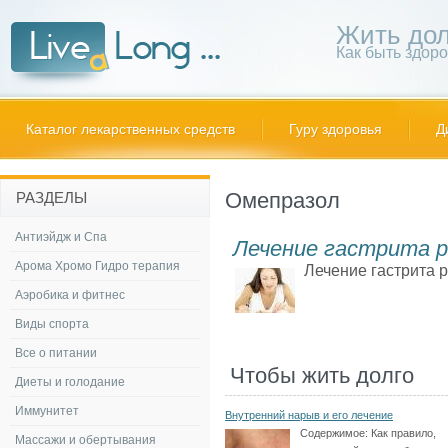
Жить дол
Как быть здор
Каталог лекарственных средств
Гуру здоровья
Д
Омепразол
РАЗДЕЛЫ
Антиэйдж и Спа
Лечение гастрита р
Арома Хромо Гидро терапия
Лечение гастрита р
Аэробика и фитнес
Виды спорта
Все о питании
Чтобы жить долго
Диеты и голодание
Иммунитет
Внутренний нарыв и его лечение
Содержимое:
Как правило,
Массажи и обертывания