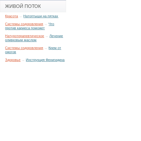
ЖИВОЙ ПОТОК
Красота
→
Натоптыши на пятках
Системы оздоровления
→
Что
против кариеса поможет
Натуротерапевтическое
→
Лечение
оливковым маслом
Системы оздоровления
→
Крем от
ожогов
Здоровье
→
Инструкция Фенигидина