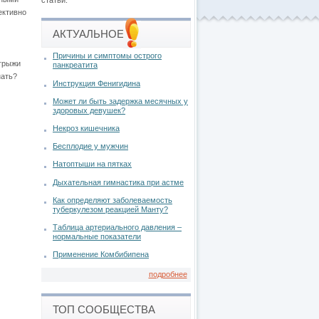
статьи.
ективно
АКТУАЛЬНОЕ
Причины и симптомы острого
 грыжи
панкреатита
нать?
Инструкция Фенигидина
Может ли быть задержка месячных у
здоровых девушек?
Некроз кишечника
Бесплодие у мужчин
Натоптыши на пятках
Дыхательная гимнастика при астме
Как определяют заболеваемость
туберкулезом реакцией Манту?
Таблица артериального давления –
нормальные показатели
Применение Комбибипена
подробнее
ТОП СООБЩЕСТВА