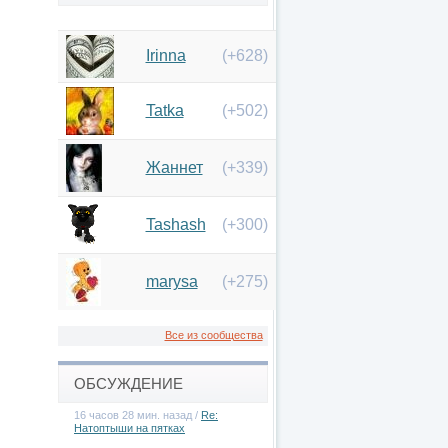
Irinna
(+628)
Tatka
(+502)
Жаннет
(+339)
Tashash
(+300)
marysa
(+275)
Все из сообщества
ОБСУЖДЕНИЕ
16 часов 28 мин. назад /
Re:
Натоптыши на пятках