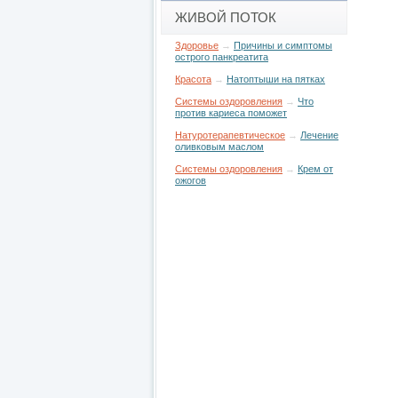
ЖИВОЙ ПОТОК
Здоровье
→
Причины и симптомы
острого панкреатита
Красота
→
Натоптыши на пятках
Системы оздоровления
→
Что
против кариеса поможет
Натуротерапевтическое
→
Лечение
оливковым маслом
Системы оздоровления
→
Крем от
ожогов