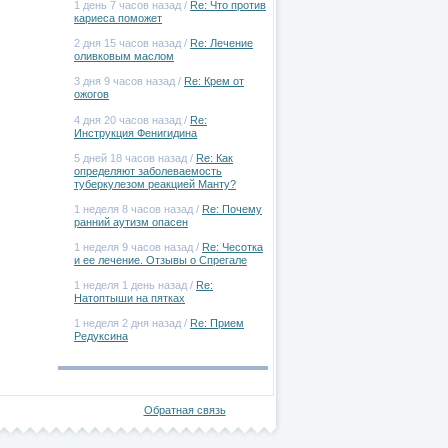
1 день 7 часов назад /
Re: Что против
кариеса поможет
2 дня 15 часов назад /
Re: Лечение
оливковым маслом
3 дня 9 часов назад /
Re: Крем от
ожогов
4 дня 20 часов назад /
Re:
Инструкция Фенигидина
5 дней 18 часов назад /
Re: Как
определяют заболеваемость
туберкулезом реакцией Манту?
1 неделя 8 часов назад /
Re: Почему
ранний аутизм опасен
1 неделя 9 часов назад /
Re: Чесотка
и ее лечение. Отзывы о Спрегале
1 неделя 1 день назад /
Re:
Натоптыши на пятках
1 неделя 2 дня назад /
Re: Прием
Редуксина
Обратная связь