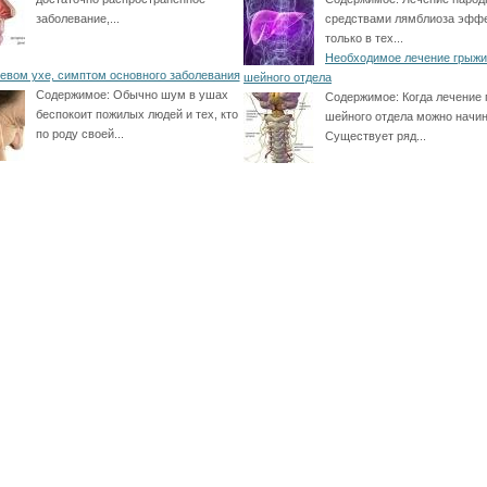
заболевание,...
средствами лямблиоза эфф
только в тех...
Необходимое лечение грыжи
евом ухе, симптом основного заболевания
шейного отдела
Содержимое:
Обычно шум в ушах
Содержимое:
Когда лечение
беспокоит пожилых людей и тех, кто
шейного отдела можно начи
по роду своей...
Существует ряд...