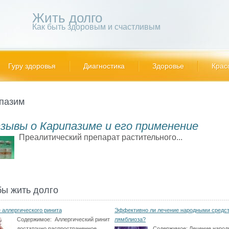
Жить долго
Как быть здоровым и счастливым
Гуру здоровья
Диагностика
Здоровье
Крас
пазим
зывы о Карипазиме и его применение
Преалитический препарат растительного...
бы жить долго
 аллергического ринита
Эффективно ли лечение народными средс
Содержимое:
Аллергический ринит
лямблиоза?
достаточно распространенное
Содержимое:
Лечение наро