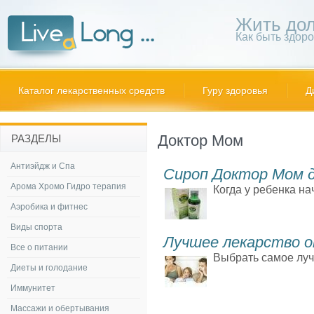
Жить дол
Как быть здор
Каталог лекарственных средств
Гуру здоровья
Д
Доктор Мом
РАЗДЕЛЫ
Антиэйдж и Спа
Сироп Доктор Мом 
Арома Хромо Гидро терапия
Когда у ребенка на
Аэробика и фитнес
Виды спорта
Лучшее лекарство о
Все о питании
Выбрать самое луч
Диеты и голодание
Иммунитет
Массажи и обертывания