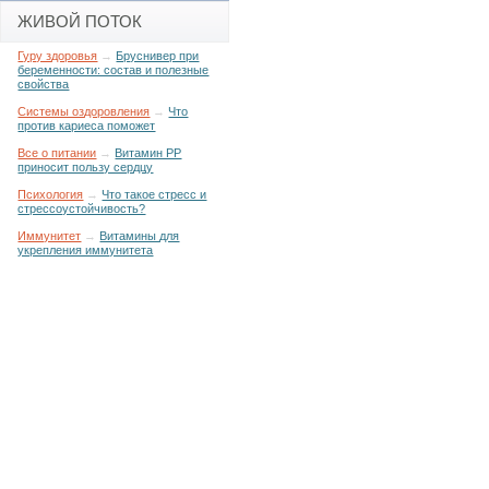
ЖИВОЙ ПОТОК
Гуру здоровья
→
Бруснивер при
беременности: состав и полезные
свойства
Системы оздоровления
→
Что
против кариеса поможет
Все о питании
→
Витамин РР
приносит пользу сердцу
Психология
→
Что такое стресс и
стрессоустойчивость?
Иммунитет
→
Витамины для
укрепления иммунитета