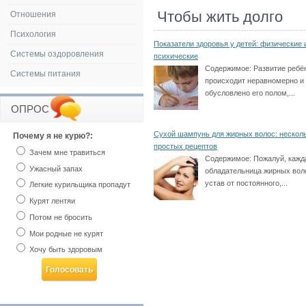
Чтобы жить долго
Отношения
Психология
Показатели здоровья у детей: физические 
Системы оздоровления
психические
Содержимое:
Развитие ребё
Системы питания
происходит неравномерно и
обусловлено его полом,...
ОПРОС
Сухой шампунь для жирных волос: нескол
Почему я не курю?:
простых рецептов
Зачем мне травиться
Содержимое:
Пожалуй, кажд
Ужасный запах
обладательница жирных вол
устав от постоянного,...
Легкие курильщика пропадут
Курят лентяи
Потом не бросить
Мои родные не курят
Хочу быть здоровым