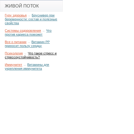
ЖИВОЙ ПОТОК
Гуру здоровья
→
Бруснивер при
беременности: состав и полезные
свойства
Системы оздоровления
→
Что
против кариеса поможет
Все о питании
→
Витамин РР
приносит пользу сердцу
Психология
→
Что такое стресс и
стрессоустойчивость?
Иммунитет
→
Витамины для
укрепления иммунитета