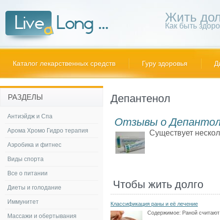
Жить дол
Как быть здор
Каталог лекарственных средств
Гуру здоровья
Д
Депантенол
РАЗДЕЛЫ
Антиэйдж и Спа
Отзывы о Депанто
Арома Хромо Гидро терапия
Существует несколь
Аэробика и фитнес
Виды спорта
Все о питании
Чтобы жить долго
Диеты и голодание
Иммунитет
Классификация раны и её лечение
Содержимое:
Раной считают
Массажи и обертывания