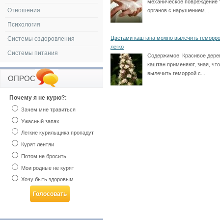
механическое повреждение 
Отношения
органов с нарушением...
Психология
Цветами каштана можно вылечить геморро
Системы оздоровления
легко
Системы питания
Содержимое:
Красивое дере
каштан применяют, зная, чт
вылечить геморрой с...
ОПРОС
Почему я не курю?:
Зачем мне травиться
Ужасный запах
Легкие курильщика пропадут
Курят лентяи
Потом не бросить
Мои родные не курят
Хочу быть здоровым