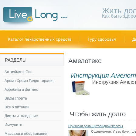
Жить дол
Как быть здор
Каталог лекарственных средств
Гуру здоровья
Д
Амелотекс
РАЗДЕЛЫ
Антиэйдж и Спа
Инструкция Амелот
Арома Хромо Гидро терапия
Инструкция Амелот
Аэробика и фитнес
Виды спорта
Все о питании
Чтобы жить долго
Диеты и голодание
Иммунитет
Признаки рака щитовидной железы
Содержимое:
У вас болит ше
Массажи и обертывания