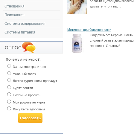
области щитовидной железы
Отношения
думаете, что у вас...
Психология
Системы оздоровления
Метионин при беременности
Системы питания
Содержимое:
Беременность 
сложный этап в жизни каждо
женщины. Опытный...
ОПРОС
Почему я не курю?:
Зачем мне травиться
Ужасный запах
Легкие курильщика пропадут
Курят лентяи
Потом не бросить
Мои родные не курят
Хочу быть здоровым