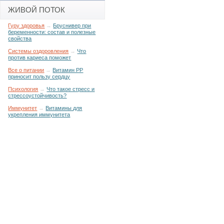
ЖИВОЙ ПОТОК
Гуру здоровья
→
Бруснивер при
беременности: состав и полезные
свойства
Системы оздоровления
→
Что
против кариеса поможет
Все о питании
→
Витамин РР
приносит пользу сердцу
Психология
→
Что такое стресс и
стрессоустойчивость?
Иммунитет
→
Витамины для
укрепления иммунитета