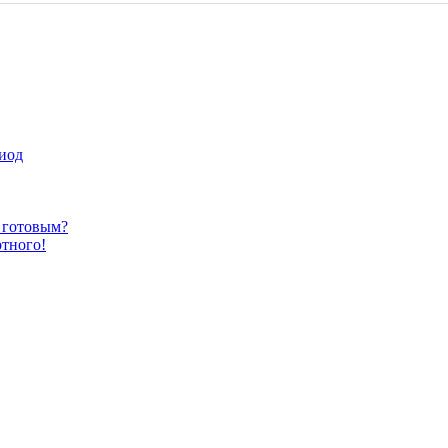
иод
ь готовым?
ртного!