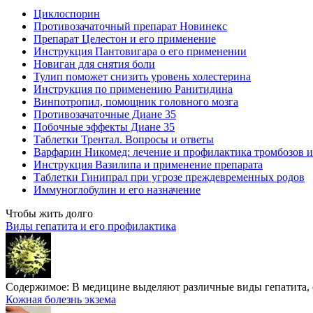
Циклоспорин
Противозачаточный препарат Новинекс
Препарат Целестон и его применение
Инструкция Пантовигара о его применении
Новиган для снятия боли
Тулип поможет снизить уровень холестерина
Инструкция по применению Ранитидина
Винпотропил, помощник головного мозга
Противозачаточные Диане 35
Побочные эффекты Диане 35
Таблетки Трентал. Вопросы и ответы
Варфарин Никомед: лечение и профилактика тромбозов 
Инструкция Вазилипа и применение препарата
Таблетки Гинипрал при угрозе преждевременных родов
Иммуноглобулин и его назначение
Чтобы жить долго
Виды гепатита и его профилактика
Содержимое:
В медицине выделяют различные виды гепатита, с
Кожная болезнь экзема