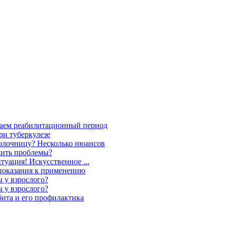
учаем реабилитационный период
ри туберкулезе
олочницу? Несколько нюансов
шить проблемы?
туация! Искусственное ...
показания к применению
ы у взрослого?
ы у взрослого?
бита и его профилактика