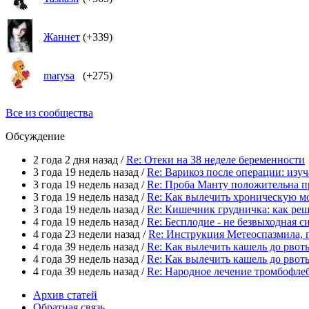
Жаннет
(+339)
marysa
(+275)
Все из сообщества
Обсуждение
2 года 2 дня назад /
Re: Отеки на 38 неделе беременности
3 года 19 недель назад /
Re: Варикоз после операции: из
3 года 19 недель назад /
Re: Проба Манту положительна п
3 года 19 недель назад /
Re: Как вылечить хроническую м
3 года 19 недель назад /
Re: Кишечник грудничка: как ре
4 года 19 недель назад /
Re: Бесплодие - не безвыходная си
4 года 23 недели назад /
Re: Инструкция Метеоспазмила, 
4 года 39 недель назад /
Re: Как вылечить кашель до рвот
4 года 39 недель назад /
Re: Как вылечить кашель до рвот
4 года 39 недель назад /
Re: Народное лечение тромбофле
Архив статей
Обратная связь