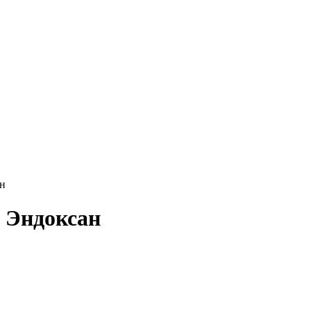
н
 Эндоксан