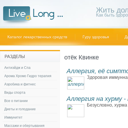
Жить дол
Как быть здор
Каталог лекарственных средств
Гуру здоровья
Д
отёк Квинке
РАЗДЕЛЫ
Антиэйдж и Спа
Аллергия, её симпт
Арома Хромо Гидро терапия
Здоровая иммунная
Аэробика и фитнес
Виды спорта
Аллергия на хурму -
Все о питании
Безусловно, хурма
Диеты и голодание
Иммунитет
Массажи и обертывания