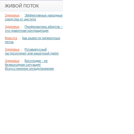
ЖИВОЙ ПОТОК
Здоровье
→
Эффективные народные
средства от цистита
Здоровье
→
Профилактика абортов –
это грамотная контрацепция
Красота
→
Как вывести пигментные
пятна
Здоровье
→
Ротавирусный
гастроэнтерит или кишечный грипп
Здоровье
→
Бесплодие - не
безвыходная ситуация!
Искусственное оплодотворение