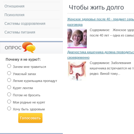
Чтобы жить долго
Отношения
Психология
Женское здоровье после 40 - предмет серь
Системы оздоровления
разговора
Содержимое:
Женское здор
Системы питания
после 40 лет – одна из самых
ОПРОС
Диагностика кишечника должна проводить
своевременно
Почему я не курю?:
Содержимое:
Заболевания
Зачем мне травиться
кишечника встречаются не т
редко. Виной тому...
Ужасный запах
Легкие курильщика пропадут
Курят лентяи
Потом не бросить
Мои родные не курят
Хочу быть здоровым