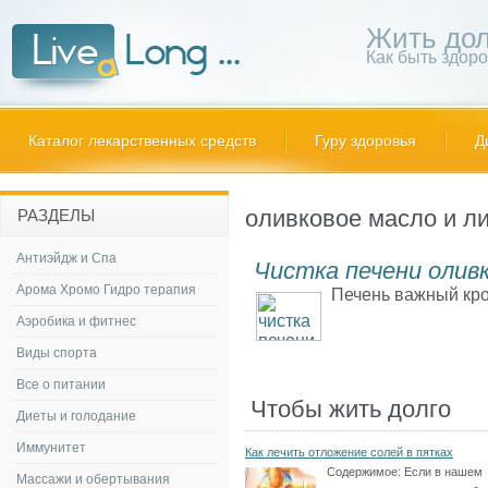
Жить дол
Как быть здор
Каталог лекарственных средств
Гуру здоровья
Д
оливковое масло и л
РАЗДЕЛЫ
Антиэйдж и Спа
Чистка печени олив
Арома Хромо Гидро терапия
Печень важный кро
Аэробика и фитнес
Виды спорта
Все о питании
Чтобы жить долго
Диеты и голодание
Иммунитет
Как лечить отложение солей в пятках
Содержимое:
Если в нашем
Массажи и обертывания