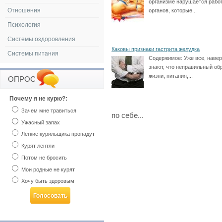
организме нарушается рабо
Отношения
органов, которые...
Психология
Системы оздоровления
Каковы признаки гастрита желудка
Системы питания
Содержимое:
Уже все, навер
знают, что неправильный об
жизни, питания,...
ОПРОС
Почему я не курю?:
Зачем мне травиться
по себе...
Ужасный запах
Легкие курильщика пропадут
Курят лентяи
Потом не бросить
Мои родные не курят
Хочу быть здоровым