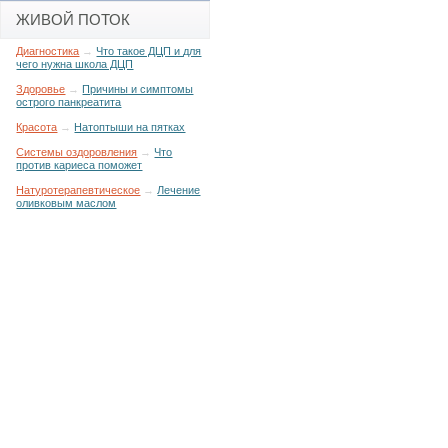
ЖИВОЙ ПОТОК
Диагностика
→
Что такое ДЦП и для
чего нужна школа ДЦП
Здоровье
→
Причины и симптомы
острого панкреатита
Красота
→
Натоптыши на пятках
Системы оздоровления
→
Что
против кариеса поможет
Натуротерапевтическое
→
Лечение
оливковым маслом