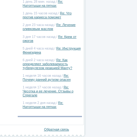
1 день 28 мин. назад /
Re:
Натоптыши на пятках
1 день 15 часов назад /
Re: Что
против кариеса поможет
2 дня 23 часа назад /
Re: Лечение
оливковым маслом
3 дня 17 часов назад /
Re: Крем от
ожогов
5 дней 4 часа назад /
Re: Инструкция
Фенигидина
6 дней 2 часа назад /
Re: Как
определяют заболеваемость
туберкулезом реакцией Манту?
1 неделя 16 часов назад /
Re:
Почему ранний аутизм опасен
1 неделя 17 часов назад /
Re:
Чесотка и ее лечение. Отзывы о
Спрегале
1 неделя 2 дня назад /
Re:
Натоптыши на пятках
Обратная связь