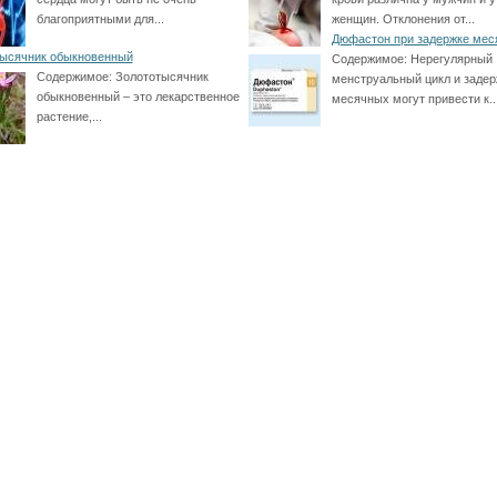
благоприятными для...
женщин. Отклонения от...
Дюфастон при задержке ме
ысячник обыкновенный
Содержимое:
Нерегулярный
Содержимое:
Золототысячник
менструальный цикл и задер
обыкновенный – это лекарственное
месячных могут привести к..
растение,...