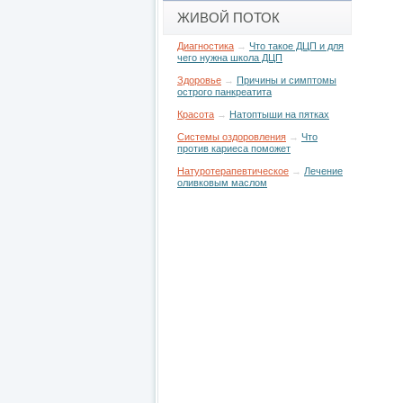
ЖИВОЙ ПОТОК
Диагностика
→
Что такое ДЦП и для
чего нужна школа ДЦП
Здоровье
→
Причины и симптомы
острого панкреатита
Красота
→
Натоптыши на пятках
Системы оздоровления
→
Что
против кариеса поможет
Натуротерапевтическое
→
Лечение
оливковым маслом