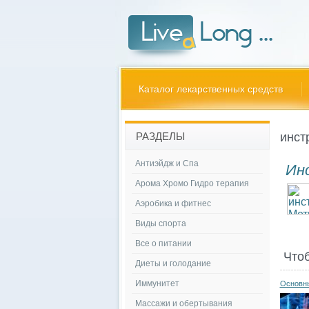
Каталог лекарственных средств
инст
РАЗДЕЛЫ
Антиэйдж и Спа
Ин
Арома Хромо Гидро терапия
Аэробика и фитнес
Виды спорта
Все о питании
Что
Диеты и голодание
Иммунитет
Основны
Массажи и обертывания