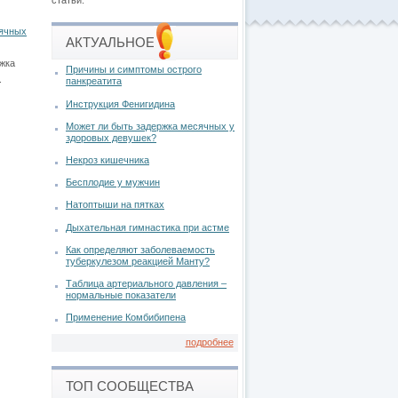
статьи.
сячных
АКТУАЛЬНОЕ
жка
Причины и симптомы острого
.
панкреатита
Инструкция Фенигидина
Может ли быть задержка месячных у
здоровых девушек?
Некроз кишечника
Бесплодие у мужчин
Натоптыши на пятках
Дыхательная гимнастика при астме
Как определяют заболеваемость
туберкулезом реакцией Манту?
Таблица артериального давления –
нормальные показатели
Применение Комбибипена
подробнее
ТОП СООБЩЕСТВА