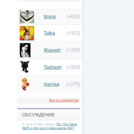
Irinna
(+628)
Tatka
(+502)
Жаннет
(+339)
Tashash
(+300)
marysa
(+275)
Все из сообщества
ОБСУЖДЕНИЕ
4 часа 23 мин. назад /
Re: Что такое
ДЦП и для чего нужна школа ДЦП