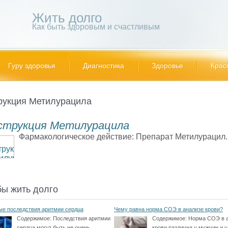
Жить долго
Как быть здоровым и счастливым
Гуру здоровья
Диагностика
Здоровье
Крас
рукция Метилурацила
струкция Метилурацила
Фармакологическое действие: Препарат Метилурацил..
бы жить долго
е последствия аритмии сердца
Чему равна норма СОЭ в анализе крови?
Содержимое:
Последствия аритмии
Содержимое:
Норма СОЭ в 
сердца могут быть не очень
крови различна у мужчин и у