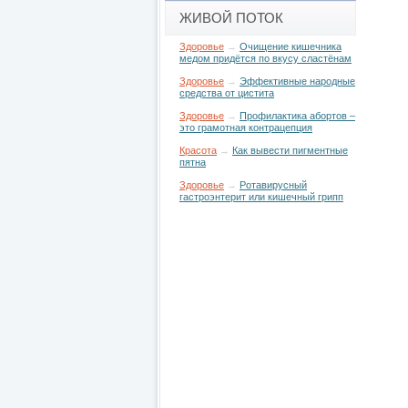
ЖИВОЙ ПОТОК
Здоровье
→
Очищение кишечника
медом придётся по вкусу сластёнам
Здоровье
→
Эффективные народные
средства от цистита
Здоровье
→
Профилактика абортов –
это грамотная контрацепция
Красота
→
Как вывести пигментные
пятна
Здоровье
→
Ротавирусный
гастроэнтерит или кишечный грипп