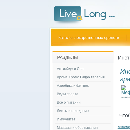
Каталог лекарственных средств
Инст
РАЗДЕЛЫ
Антиэйдж и Спа
Ин
Арома Хромо Гидро терапия
гр
Аэробика и фитнес
Виды спорта
Все о питании
Диеты и голодание
Что
Иммунитет
Аквамар
Массажи и обертывания