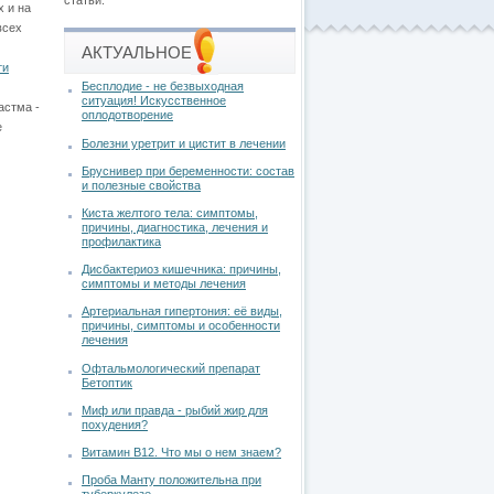
статьи.
х и на
всех
АКТУАЛЬНОЕ
ти
Бесплодие - не безвыходная
ситуация! Искусственное
астма -
оплодотворение
е
Болезни уретрит и цистит в лечении
Бруснивер при беременности: состав
и полезные свойства
Киста желтого тела: симптомы,
причины, диагностика, лечения и
профилактика
Дисбактериоз кишечника: причины,
симптомы и методы лечения
Артериальная гипертония: её виды,
причины, симптомы и особенности
лечения
Офтальмологический препарат
Бетоптик
Миф или правда - рыбий жир для
похудения?
Витамин В12. Что мы о нем знаем?
Проба Манту положительна при