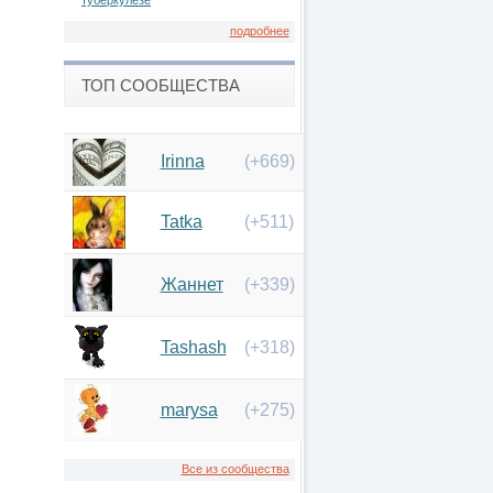
туберкулезе
подробнее
ТОП СООБЩЕСТВА
Irinna
(+669)
Tatka
(+511)
Жаннет
(+339)
Tashash
(+318)
marysa
(+275)
Все из сообщества