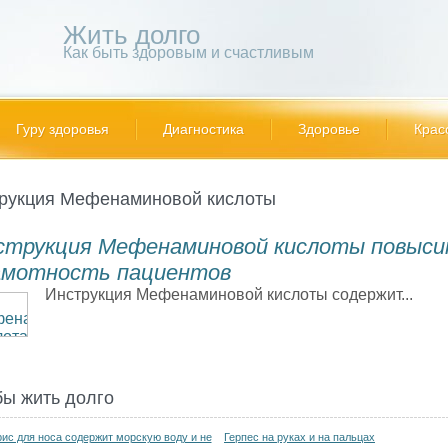
Жить долго
Как быть здоровым и счастливым
Гуру здоровья
Диагностика
Здоровье
Крас
рукция Мефенаминовой кислоты
струкция Мефенаминовой кислоты повыс
амотность пациентов
Инструкция Мефенаминовой кислоты содержит...
бы жить долго
ис для носа содержит морскую воду и не
Герпес на руках и на пальцах