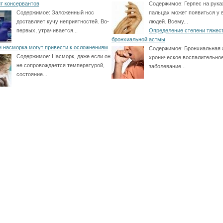
т консервантов
Содержимое:
Герпес на рука
Содержимое:
Заложенный нос
пальцах может появиться у 
доставляет кучу неприятностей. Во-
людей. Всему...
первых, утрачивается...
Определение степени тяжес
бронхиальной астмы
и насморка могут привести к осложнениям
Содержимое:
Бронхиальная 
Содержимое:
Насморк, даже если он
хроническое воспалительно
не сопровождается температурой,
заболевание...
состояние...