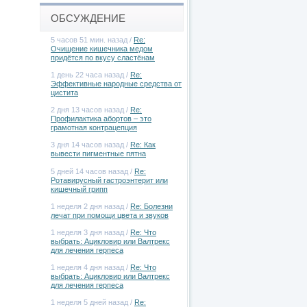
ОБСУЖДЕНИЕ
5 часов 51 мин. назад /
Re:
Очищение кишечника медом
придётся по вкусу сластёнам
1 день 22 часа назад /
Re:
Эффективные народные средства от
цистита
2 дня 13 часов назад /
Re:
Профилактика абортов – это
грамотная контрацепция
3 дня 14 часов назад /
Re: Как
вывести пигментные пятна
5 дней 14 часов назад /
Re:
Ротавирусный гастроэнтерит или
кишечный грипп
1 неделя 2 дня назад /
Re: Болезни
лечат при помощи цвета и звуков
1 неделя 3 дня назад /
Re: Что
выбрать: Ацикловир или Валтрекс
для лечения герпеса
1 неделя 4 дня назад /
Re: Что
выбрать: Ацикловир или Валтрекс
для лечения герпеса
1 неделя 5 дней назад /
Re: