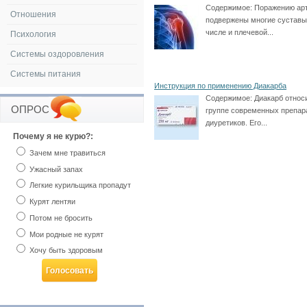
Содержимое:
Поражению ар
Отношения
подвержены многие суставы,
числе и плечевой...
Психология
Системы оздоровления
Системы питания
Инструкция по применению Диакарба
Содержимое:
Диакарб относ
ОПРОС
группе современных препар
диуретиков. Его...
Почему я не курю?:
Зачем мне травиться
Ужасный запах
Легкие курильщика пропадут
Курят лентяи
Потом не бросить
Мои родные не курят
Хочу быть здоровым