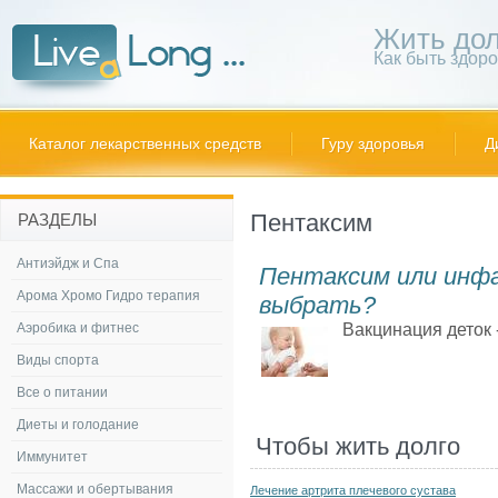
Жить дол
Как быть здор
Каталог лекарственных средств
Гуру здоровья
Д
Пентаксим
РАЗДЕЛЫ
Антиэйдж и Спа
Пентаксим или инфа
Арома Хромо Гидро терапия
выбрать?
Аэробика и фитнес
Вакцинация деток -
Виды спорта
Все о питании
Диеты и голодание
Чтобы жить долго
Иммунитет
Массажи и обертывания
Лечение артрита плечевого сустава