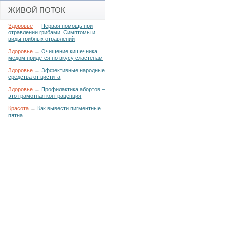
ЖИВОЙ ПОТОК
Здоровье
→
Первая помощь при
отравлении грибами. Симптомы и
виды грибных отравлений
Здоровье
→
Очищение кишечника
медом придётся по вкусу сластёнам
Здоровье
→
Эффективные народные
средства от цистита
Здоровье
→
Профилактика абортов –
это грамотная контрацепция
Красота
→
Как вывести пигментные
пятна