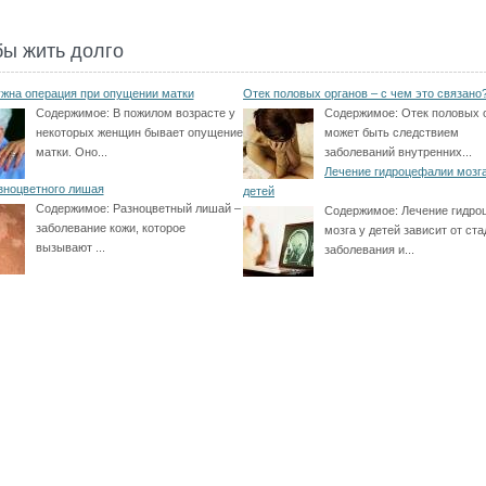
бы жить долго
ужна операция при опущении матки
Отек половых органов – с чем это связано
Содержимое:
В пожилом возрасте у
Содержимое:
Отек половых 
некоторых женщин бывает опущение
может быть следствием
матки. Оно...
заболеваний внутренних...
Лечение гидроцефалии мозга
зноцветного лишая
детей
Содержимое:
Разноцветный лишай –
Содержимое:
Лечение гидро
заболевание кожи, которое
мозга у детей зависит от ст
вызывают ...
заболевания и...