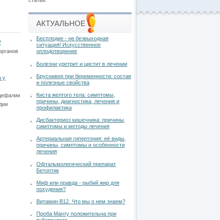
статьи.
АКТУАЛЬНОЕ
Бесплодие - не безвыходная
?
ситуация! Искусственное
органов
оплодотворение
Болезни уретрит и цистит в лечении
Бруснивер при беременности: состав
 у
и полезные свойства
Киста желтого тела: симптомы,
цефалии
причины, диагностика, лечения и
адии
профилактика
Дисбактериоз кишечника: причины,
симптомы и методы лечения
Артериальная гипертония: её виды,
причины, симптомы и особенности
лечения
Офтальмологический препарат
Бетоптик
Миф или правда - рыбий жир для
похудения?
Витамин В12. Что мы о нем знаем?
Проба Манту положительна при