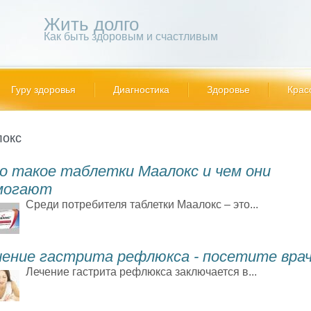
Жить долго
Как быть здоровым и счастливым
Гуру здоровья
Диагностика
Здоровье
Крас
окс
о такое таблетки Маалокс и чем они
могают
Среди потребителя таблетки Маалокс – это...
чение гастрита рефлюкса - посетите вра
Лечение гастрита рефлюкса заключается в...